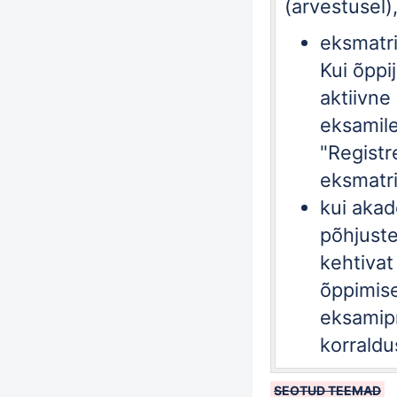
(arvestusel)
eksmatr
Kui õppi
aktiivne
eksamile
"
Registr
eksmatri
kui akad
põhjuste
kehtiva
õppimis
eksamipr
korraldu
SEOTUD TEEMAD