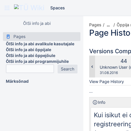
Spaces
ÕISi info ja abi
Pages
Õppija 
…
Page Histo
Pages
ÕISi info ja abi avalikule kasutajale
ÕISi info ja abi õppijale
Versions Com
ÕISi info ja abi õppejõule
Old
44
ÕISi info ja abi programmijuhile
Vers
changes.mady.b
Unknown User (
Saved
31.08.2016
on
Märksõnad
View Page History
...
Info
Kui isikut ei
registreering