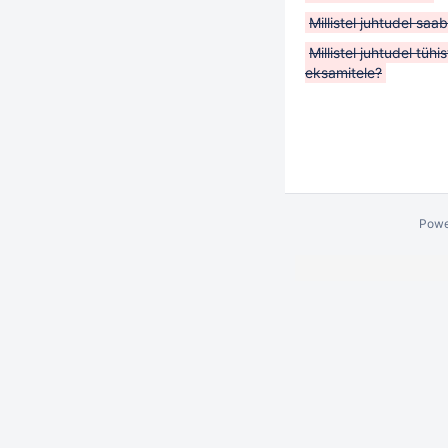
Millistel juhtudel sa
Millistel juhtudel tü
eksamitele?
Powe