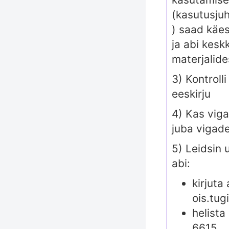
(
kasutusju
) saad käes
ja abi kesk
materjalide
3) Kontrolli
eeskirju
4) Kas viga
juba
vigade
5) Leidsin 
abi:
kirjuta
ois.tug
helista
6615