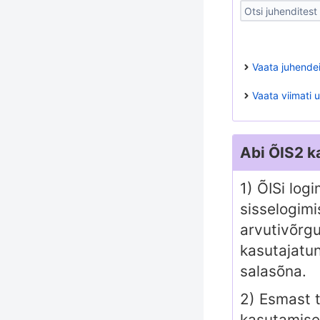
Vaata juhend
Vaata viimati
Abi ÕIS2 k
1)
ÕISi log
sisselogim
arvutivõrg
kasutajatun
salasõna
.
2)
Esmast t
kasutamise