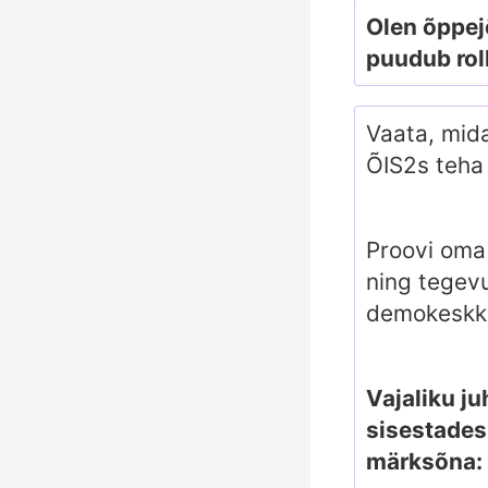
Olen õppej
puudub roll
Vaata, mid
ÕIS2s teha
Proovi oma 
ning tegev
demokeskk
Vajaliku ju
sisestades
märksõna: