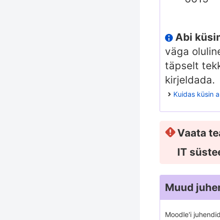
Abi küsi
väga olulin
täpselt tek
kirjeldada.
Kuidas küsin a
Vaata te
IT süste
Muud juhe
Moodle'i juhendi