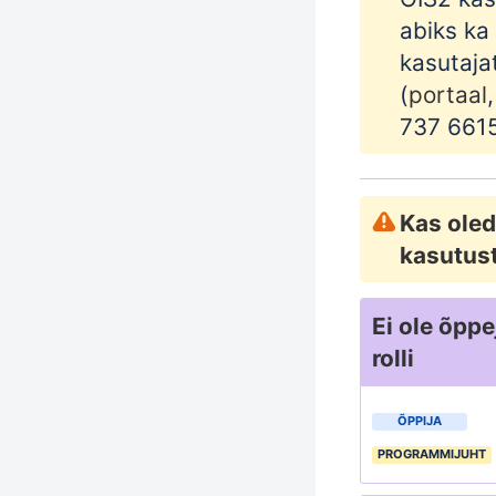
abiks ka
kasutaja
(
portaal
737 6615
Kas ole
kasutus
Ei ole õpp
rolli
ÕPPIJA
PROGRAMMIJUHT