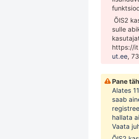
funktsio
ÕIS2 kas
sulle abi
kasutaja
https://it
ut.ee
, 7
Pane täh
Alates 11
saab ain
registre
hallata a
Vaata
ju
ÕIS2 kas