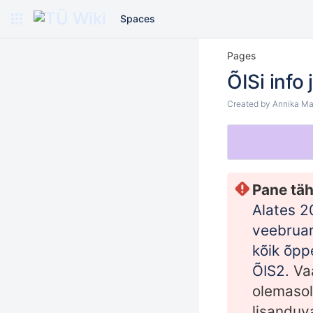
Spaces
Pages
ÕISi info
Created by
Annika Ma
Pane täh
Alates 2
veebruar
kõik õpp
ÕIS2.
Va
olemasol
lisanduv