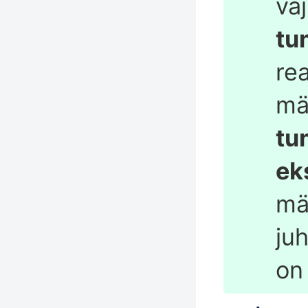
va
tu
re
mä
tu
ek
mä
ju
o