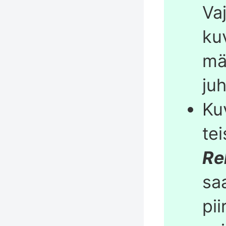
Va
ku
mä
ju
Ku
te
Re
sa
pii