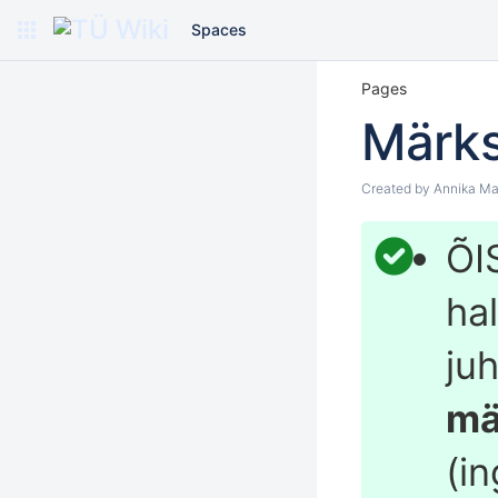
Spaces
Pages
Märk
Created by
Annika Ma
ÕIS
hal
ju
mä
(i