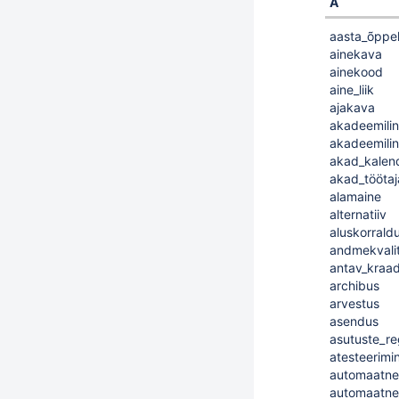
A
aasta_õppe
ainekava
ainekood
aine_liik
ajakava
akadeemili
akadeemili
akad_kalen
akad_tööta
alamaine
alternatiiv
aluskorrald
andmekvali
antav_kraa
archibus
arvestus
asendus
asutuste_re
atesteerimi
automaatne
automaatne