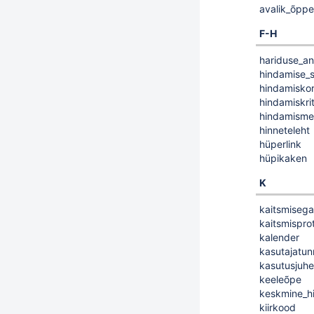
avalik_õppe
F-H
hariduse_a
hindamise_
hindamiskor
hindamiskri
hindamisme
hinneteleht
hüperlink
hüpikaken
K
kaitsmisega
kaitsmisprot
kalender
kasutajatun
kasutusjuh
keeleõpe
keskmine_h
kiirkood