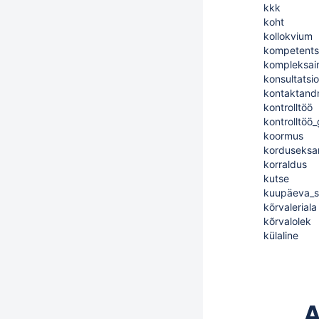
kkk
koht
kollokvium
kompetents
kompleksai
konsultatsi
kontaktan
kontrolltöö
kontrolltöö
koormus
korduseks
korraldus
kutse
kuupäeva_s
kõrvaleriala
kõrvalolek
külaline
A