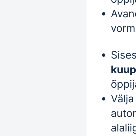
Avan
vorm 
Sises
kuup
õppij
Välj
auto
alalii