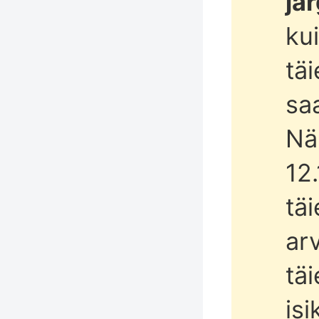
jä
ku
tä
sa
Nä
12
tä
ar
tä
isi