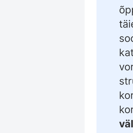
õp
tä
so
kat
vo
st
ko
ko
vä