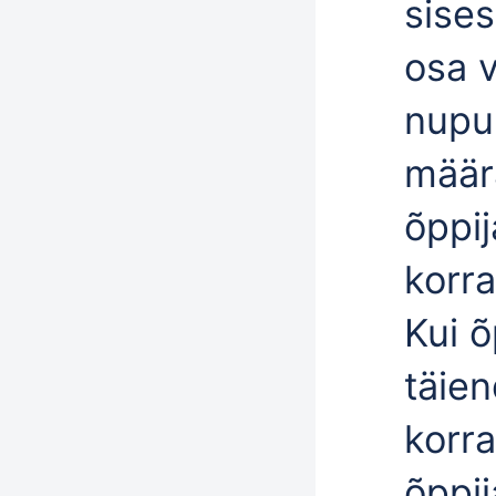
sise
osa v
nupu
määr
õppij
korra
Kui õ
täie
korra
õppij