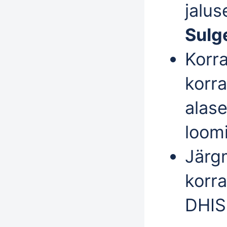
jalus
Sulg
Korr
korra
alas
loomi
Järg
korr
DHIS