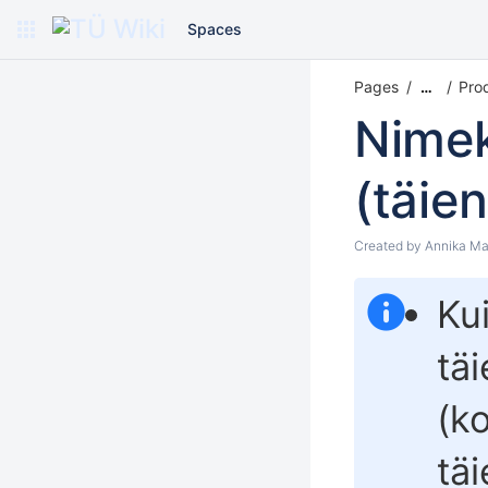
Spaces
Pages
Prod
…
Nimek
(täie
Created by
Annika Ma
Ku
tä
(k
tä