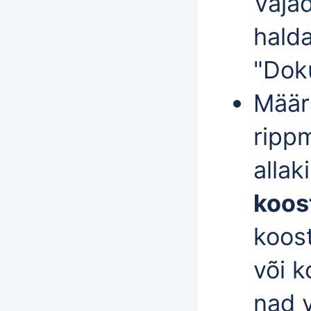
Vajad
hald
"
Dok
Mää
ripp
allak
koos
koost
või k
nad 