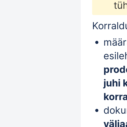
tü
Korrald
mää
esile
prod
juhi 
korr
doku
välj