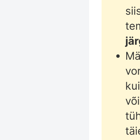
sii
te
jä
Mä
vo
ku
võ
tü
tä