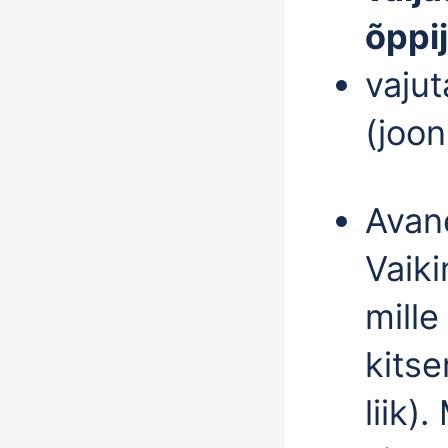
õppi
vaju
(joon
Avan
Vaiki
mille
kits
liik)