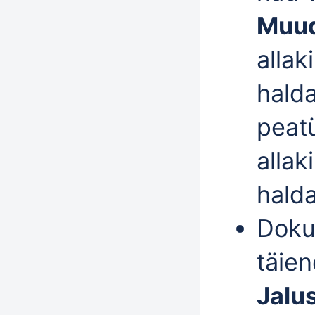
Muud
allak
hald
peatü
allak
hald
Doku
täien
Jalu