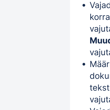
Vajad
korra
vajut
Muu
vaju
Mää
dokum
tekst
vaju