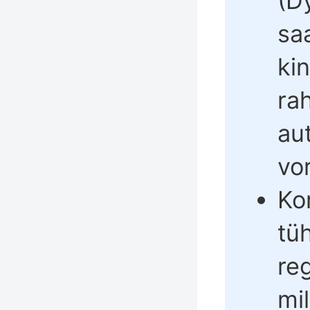
(D
sa
ki
ra
au
vo
Ko
tü
re
mi