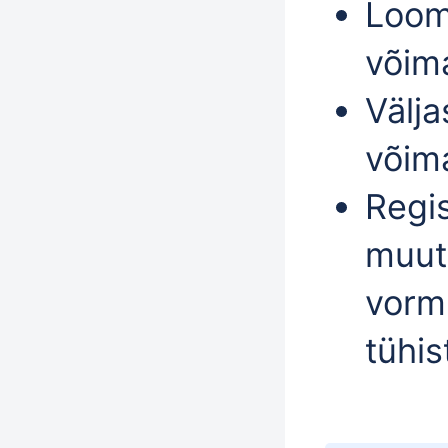
Loomi
võim
Välja
võim
Regis
muut
vorm
tühis