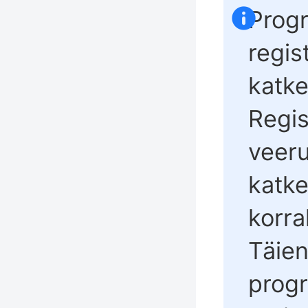
Prog
regis
katke
Regis
veer
katke
korra
Täien
progr