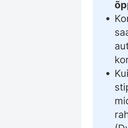
õp
Ko
sa
au
ko
Ku
st
mi
ra