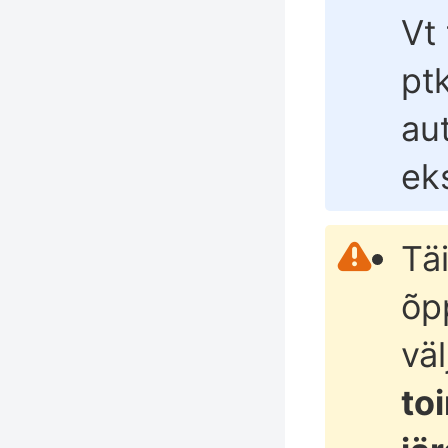
Vt
ptk
au
ek
Tä
õp
vä
to