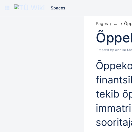
Spaces
Pages
Õpp
…
Õppe
Created by
Annika Ma
Õppeko
finants
tekib õ
immatri
soorita