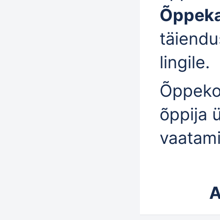
Õppek
täiend
lingile.
Õppeko
õppija 
vaatami
A