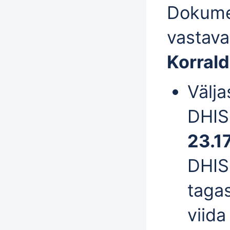
Dokume
vastava
Korrald
Välja
DHISi
23.1
DHISi
tagas
viida