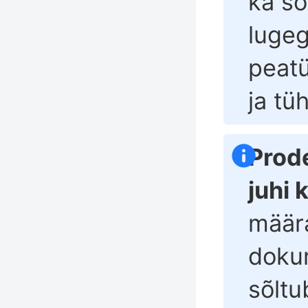
ka so
lugeg
peatü
ja tü
Prode
juhi 
määr
doku
sõltu