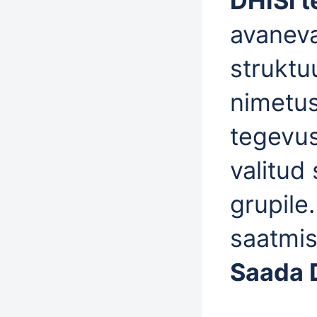
DHISi t
avaneva
struktu
nimetus
tegevus
valitud
grupile.
saatmis
Saada 