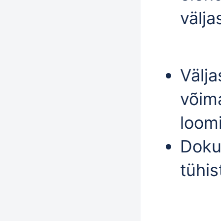
välja
Välj
võima
loomi
Doku
tühis