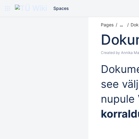
Spaces
Pages
Dok
…
Dokum
Created by
Annika Ma
Dokume
see väl
nupule
korrald