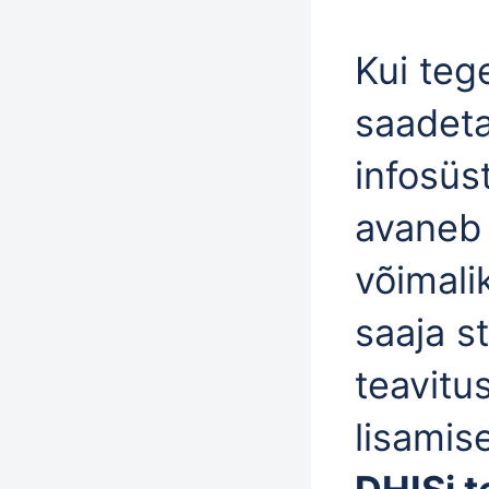
Kui teg
saadet
infosüs
avaneb s
võimali
saaja s
teavitu
lisamis