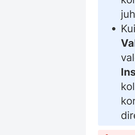
juh
Ku
Va
va
In
kol
ko
dir