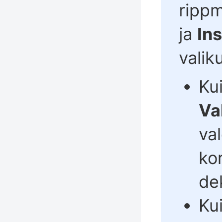
ripp
ja
Ins
valik
Ku
Va
va
ko
de
Ku