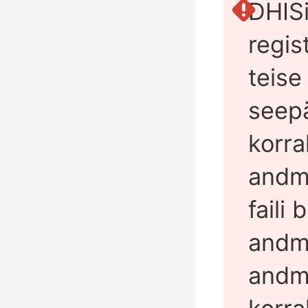
DHISi
regis
teise
seepä
korra
andme
faili
andme
andm