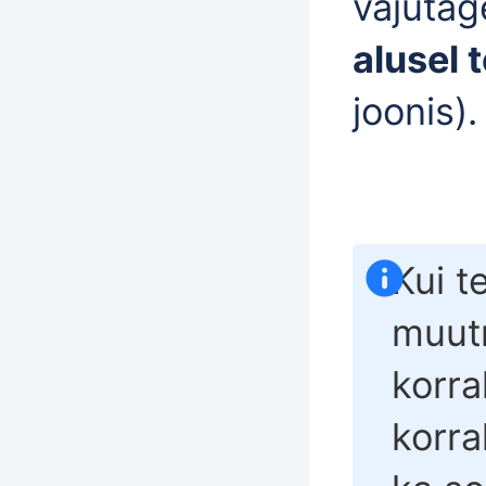
vajutag
alusel t
joonis).
Kui t
muutm
korra
korra