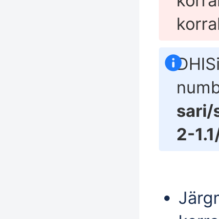
korra
korra
DHISi
numbr
sari
2-1.
Järg