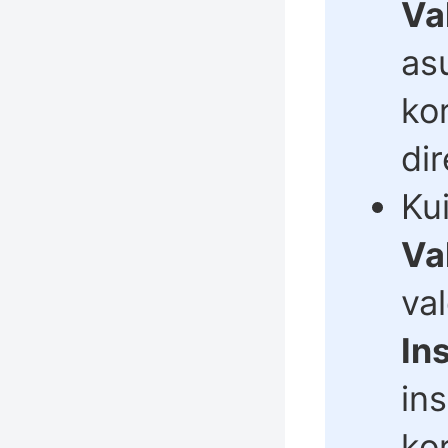
Va
as
ko
dir
Ku
Va
va
In
ins
ko