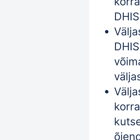
korra
DHISi
Välj
DHISi
võima
välja
Välja
korra
kuts
õiend