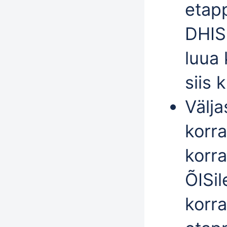
etap
DHIS
luua 
siis 
Välj
korra
korr
ÕISil
korr