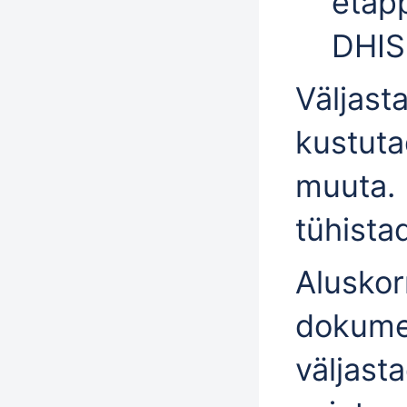
etap
DHIS
Väljast
kustuta
muuta
.
tühista
Aluskor
dokumen
väljasta