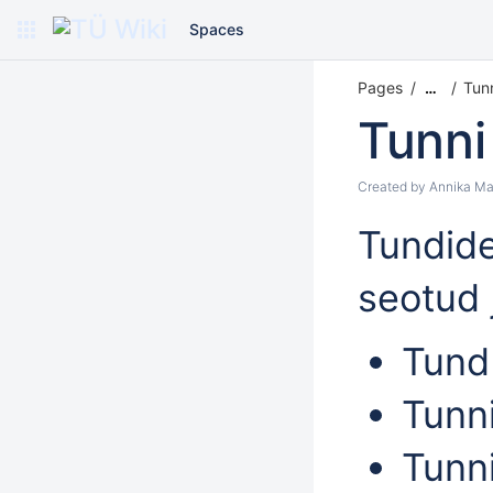
Spaces
Pages
Tun
…
Tunni
Created by
Annika Ma
Tundid
seotud 
Tund
Tunni
Tunn