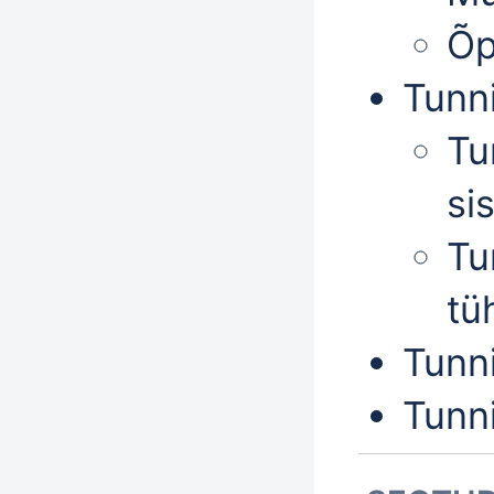
Õp
Tunn
Tu
si
Tu
tü
Tunn
Tunn