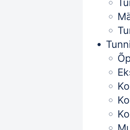
Tu
Mä
Tu
Tunni
Õp
Ek
Ko
Ko
Ko
Mu