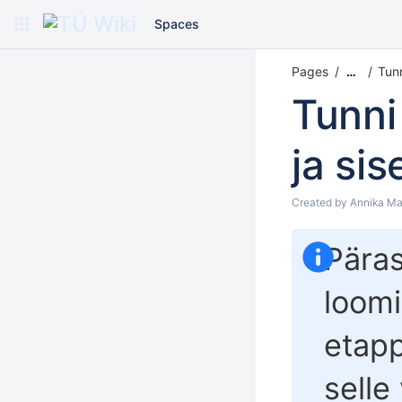
Spaces
Pages
Tun
…
Tunni
ja si
Created by
Annika Ma
Päras
loomi
etapp
selle