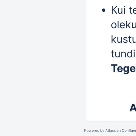
Kui t
olek
kust
tundi
Tege
A
Powered by
Atlassian Conflue