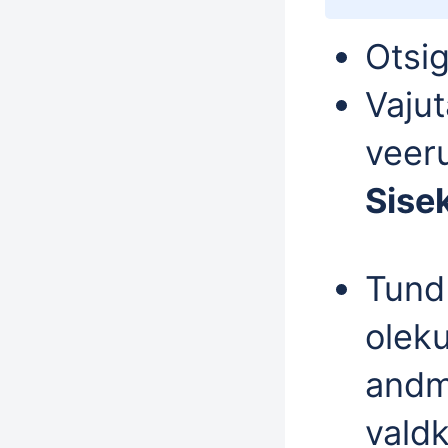
Otsi
Vaju
veer
Sise
Tund
olek
andm
valdk