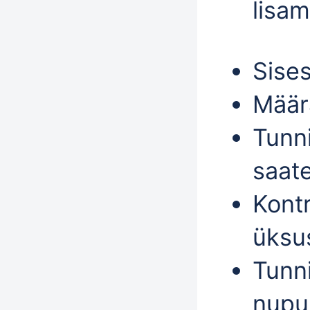
lisam
Sise
Määr
Tunn
saat
Kontr
üksu
Tunn
nupu