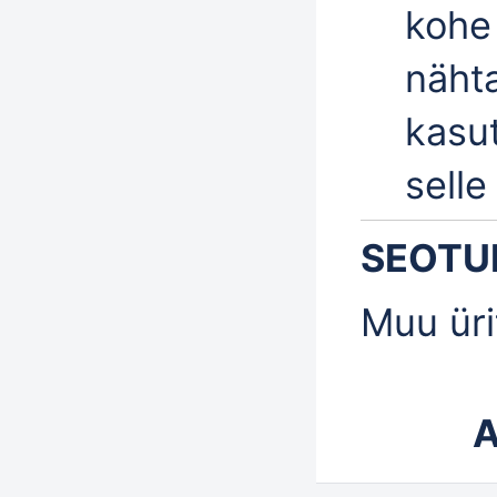
kohe
nähta
kasut
selle
SEOTU
Muu üri
A