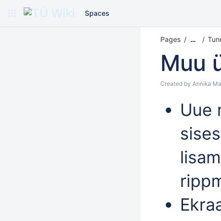
Spaces
Pages
Tunn
…
Muu ü
Created by
Annika Ma
Uue 
sise
lisam
ripp
Ekra