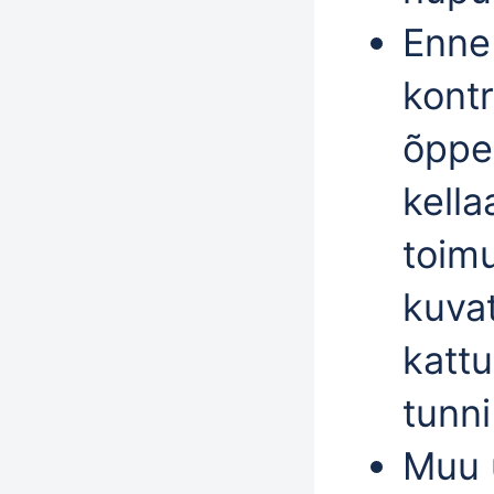
Enne
kontr
õppe
kella
toimu
kuvat
kattu
tunn
Muu 