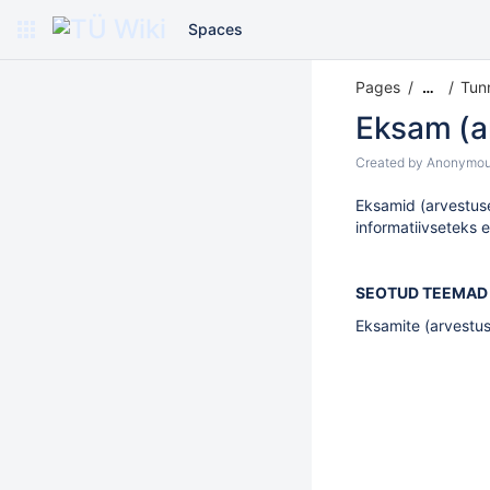
Spaces
Pages
Tunn
…
Eksam (a
Created by
Anonymo
Eksamid (arvestu
informatiivseteks 
SEOTUD TEEMAD
Eksamite (arvestus