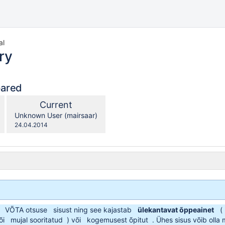
al
ry
pared
compared
New
Current
with
Version
y.user
changes.mady.by.user
Unknown User (mairsaar)
Saved
24.04.2014
on
a
VÕTA otsuse
sisust ning see kajastab
ülekantavat õppeainet
(
õi
mujal sooritatud
) või
kogemusest õpitut
. Ühes sisus võib olla m