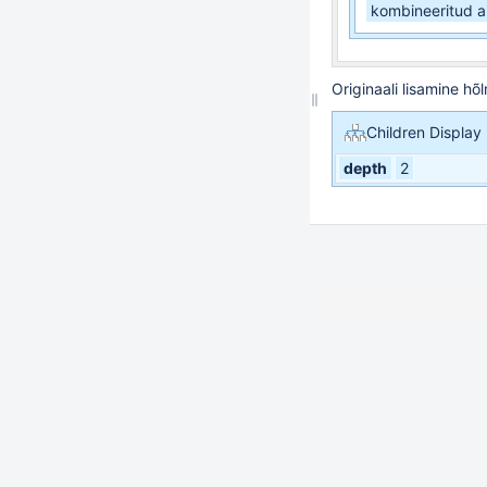
kombineeritud 
Originaali lisamine hõ
Children Display
depth
2