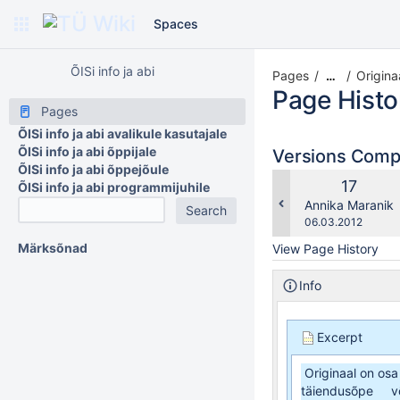
Spaces
ÕISi info ja abi
Pages
Origina
…
Page Histo
Pages
ÕISi info ja abi avalikule kasutajale
ÕISi info ja abi õppijale
Versions Com
ÕISi info ja abi õppejõule
Old
17
ÕISi info ja abi programmijuhile
Version
changes.mady.b
Annika Maranik
Saved
06.03.2012
on
Märksõnad
View Page History
Info
Excerpt
Originaal on os
täiendusõpe
v