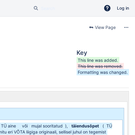
Log in
View Page
Key
This line was added.
This line was removed.
Formatting was changed.
TÜ aine
või
mujal sooritatud
),
täiendusõpet
(
TÜ
itu eri VÕTA liigiga originaali, sellisel juhul on tegemist