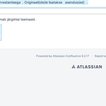
arvestamisega
. Originaali(de)le lisatakse
asendus(ed)
.
lmab järgimisi teemasid.
Powered by
Atlassian Confluence
9.2.17
Report a