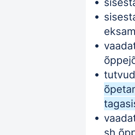
sisest
sisest
eksami
vaadat
õppejõ
tutvu
õpeta
tagasi
vaada
sh õp