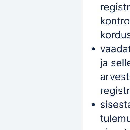
regist
kontro
kordus
vaada
ja sel
arvest
regist
sisest
tulemu