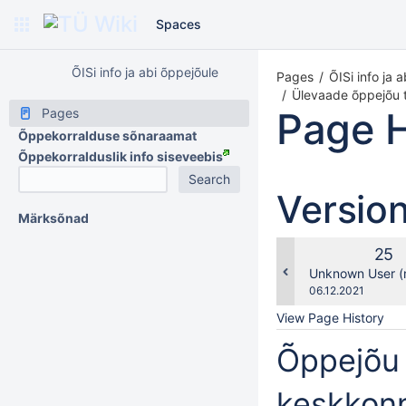
Spaces
ÕISi info ja abi õppejõule
Pages
ÕISi info ja 
Ülevaade õppejõu 
Page H
Pages
Õppekorralduse sõnaraamat
Õppekorralduslik info siseveebis
Versio
Märksõnad
Old
25
Vers
changes.mady.b
Unknown User (
Saved
06.12.2021
on
View Page History
Õppejõu
keskkon