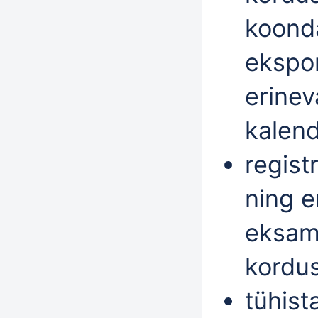
koond
ekspo
erinev
kalen
regist
ning 
eksami
kordu
tühist