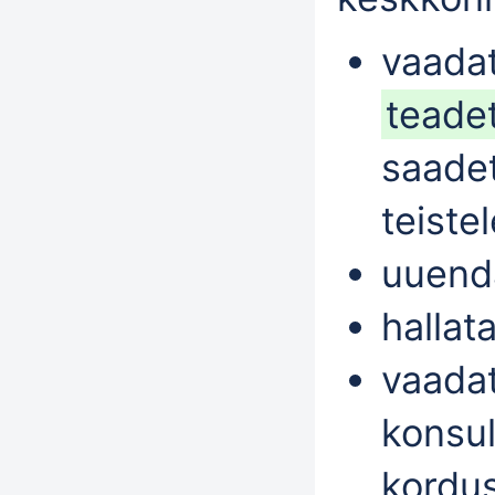
vaada
teade
saadet
teiste
uuend
hallat
vaadat
konsul
kordu