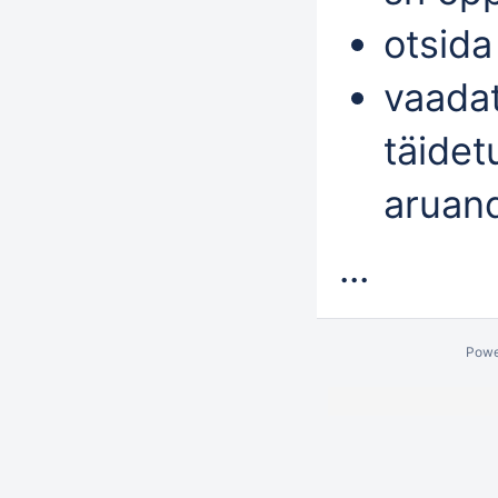
otsid
vaadat
täide
aruan
...
Powe