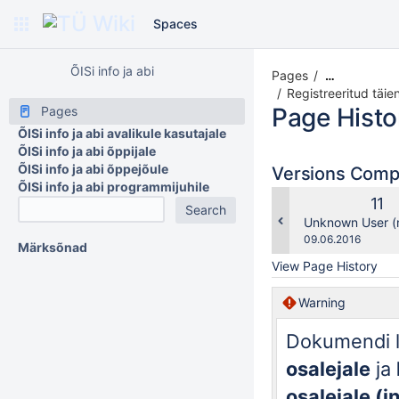
Spaces
ÕISi info ja abi
Pages
…
Registreeritud täi
Page Histo
Pages
ÕISi info ja abi avalikule kasutajale
ÕISi info ja abi õppijale
ÕISi info ja abi õppejõule
Versions Com
ÕISi info ja abi programmijuhile
Old
11
Ver
changes.mady.b
Unknown User (
Saved
09.06.2016
Märksõnad
on
View Page History
Warning
Dokumendi l
osalejale
ja
osalejale (i