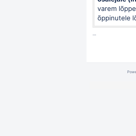
varem lõppe
õppinutele 
...
Powe