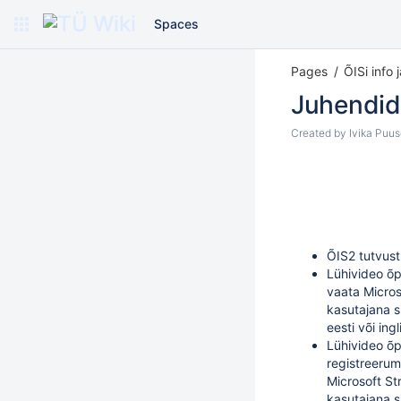
Spaces
Pages
ÕISi info 
Juhendid
Created by
Ivika Puu
ÕIS2 tutvus
Lühivideo õp
vaata
Micros
kasutajana s
eesti või ing
Lühivideo õ
registreerum
Microsoft St
kasutajana s