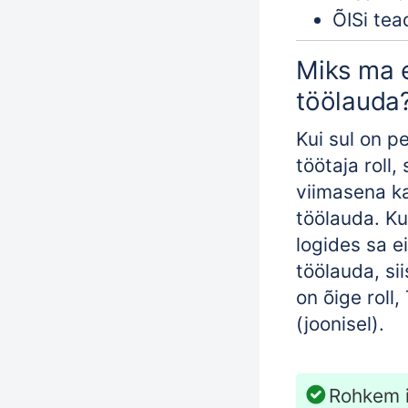
ÕISi tea
Miks ma e
töölauda
Kui sul on pe
töötaja roll,
viimasena ka
töölauda.
Ku
logides sa e
töölauda, sii
on õige roll,
(joonisel).
Rohkem 