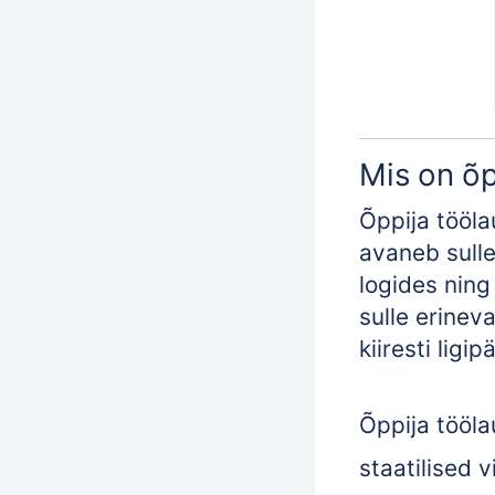
Mis on õp
Õppija tööla
avaneb sulle
logides ning
sulle erineva
kiiresti ligi
Õppija töölau
staatilised v