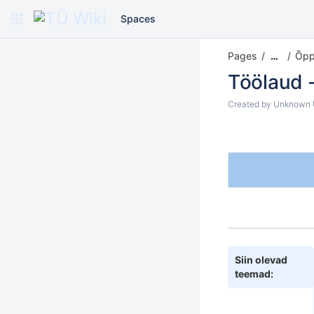
Spaces
Pages
Õppi
…
Töölaud 
Created by
Unknown U
Siin olevad
teemad: