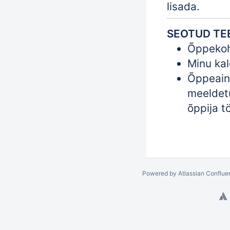
lisada.
SEOTUD T
Õppekoh
Minu ka
Õppeain
meeldetu
õppija t
Powered by
Atlassian Conflue