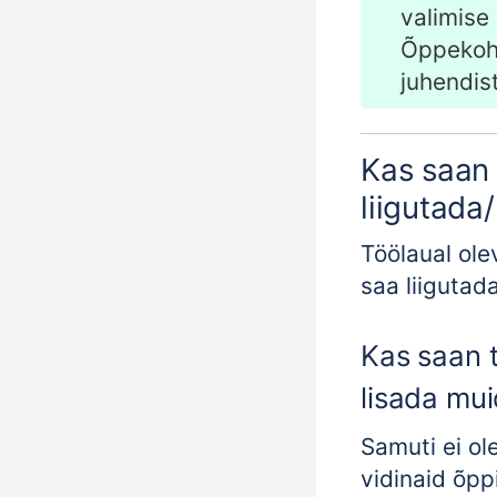
valimise
Õppekoh
juhendist
Kas saan 
liigutada
Töölaual ole
saa liigutad
Kas saan 
lisada mui
Samuti ei ol
vidinaid õpp