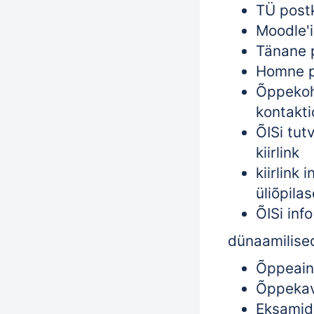
TÜ postka
Moodle'i 
Tänane 
Homne 
Õppekoh
kontakti
ÕISi tut
kiirlink
kiirlink 
üliõpilas
ÕISi info
dünaamilised
Õppeain
Õppekav
Eksamid 