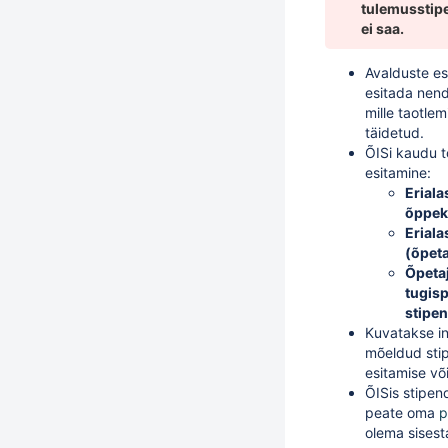
tulemusstip
ei saa.
Avalduste es
esitada nend
mille taotlem
täidetud.
ÕISi kaudu t
esitamine:
Eriala
õppek
Erial
(õpeta
Õpetaj
tugisp
stipe
Kuvatakse i
mõeldud sti
esitamise võ
ÕISis stipen
peate oma
p
olema sises