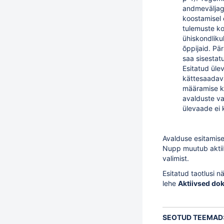
andmeväljaga
koostamisel 
tulemuste kor
ühiskondliku
õppijaid. Pär
saa sisestat
Esitatud ül
kättesaadav
määramise ko
avalduste va
ülevaade ei 
Avalduse esitamis
Nupp muutub akti
valimist.
Esitatud taotlusi 
lehe
Aktiivsed d
SEOTUD TEEMAD