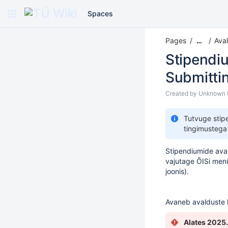
Spaces
Pages
Aval
…
Stipendiu
Submittin
Created by
Unknown U
Tutvuge stip
tingimusteg
Stipendiumide ava
vajutage ÕISi menü
joonis).
Avaneb avalduste l
Alates 2025.