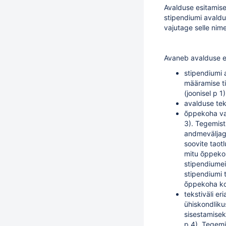
Avalduse esitamise
stipendiumi avaldus
vajutage selle nime
Avaneb avalduse es
stipendiumi 
määramise ti
(joonisel p 1)
avalduse teks
õppekoha val
3). Tegemist
andmeväljaga
soovite taotl
mitu õppekoh
stipendiumei
stipendiumi 
õppekoha koh
tekstiväli er
ühiskondliku
sisestamisek
p 4). Tegemi