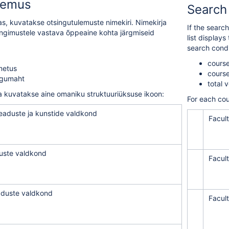
lemus
Search 
kas, kuvatakse otsingutulemuste nimekiri. Nimekirja
If the search
ingimustele vastava õppeaine kohta järgmiseid
list display
search condi
cours
metus
course 
ogumaht
total 
 kuvatakse aine omaniku struktuuriüksuse ikoon:
For each cou
eaduste ja kunstide valdkond
Facult
duste valdkond
Facult
eaduste valdkond
Facul