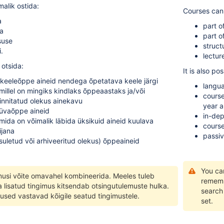
alik ostida:
Courses can
a
part of
sa
part o
suse
structu
.
lectur
 otsida:
It is also po
isi keeleõppe aineid nendega õpetatava keele järgi
langua
millel on mingiks kindlaks õppeaastaks ja/või
course
innitatud olekus ainekavu
year a
süvaõppe aineid
in-dep
mida on võimalik läbida üksikuid aineid kuulava
course
ijana
passiv
(suletud või arhiveeritud olekus) õppeaineid
You ca
musi võite omavahel kombineerida. Meeles tuleb
rememb
a lisatud tingimus kitsendab otsingutulemuste hulka.
search 
used vastavad kõigile seatud tingimustele.
set.