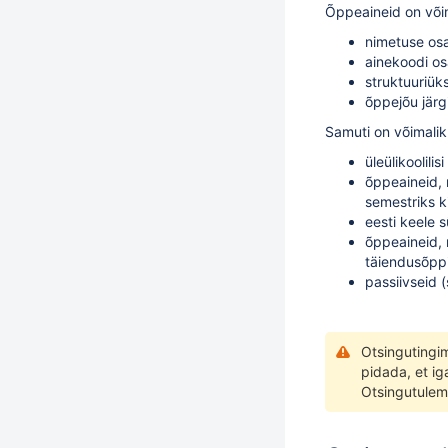
Õppeaineid on võim
nimetuse os
ainekoodi o
struktuuriük
õppejõu järgi
Samuti on võimalik
üleülikoolil
õppeaineid, 
semestriks k
eesti keele 
õppeaineid, 
täiendusõpp
passiivseid 
Otsingutingi
pidada, et ig
Otsingutulem