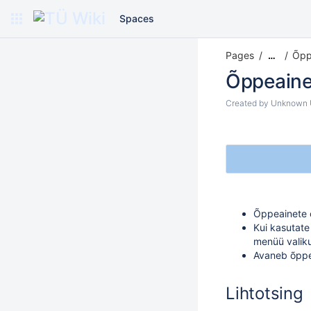
Spaces
Pages
Õpp
…
Õppeainet
Created by
Unknown U
Õppeainete 
Kui kasutate
menüü valik
Avaneb õppe
Lihtotsing