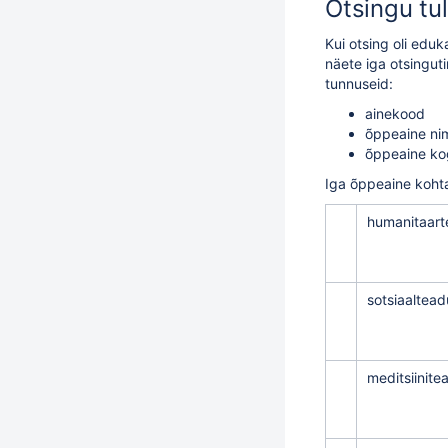
Otsingu tu
Kui otsing oli edu
näete iga otsingut
tunnuseid:
ainekood
õppeaine ni
õppeaine k
Iga õppeaine kohta
humanitaart
sotsiaaltea
meditsiinit