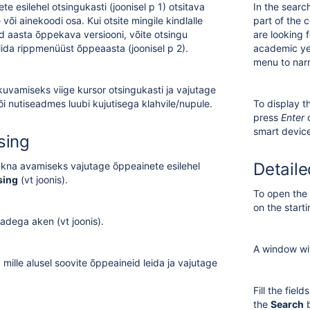
e esilehel otsingukasti (joonisel p 1) otsitava
In the searc
õi ainekoodi osa. Kui otsite mingile kindlalle
part of the 
 aasta õppekava versiooni, võite otsingu
are looking f
ida rippmenüüst õppeaasta (joonisel p 2).
academic ye
menu to nar
uvamiseks viige kursor otsingukasti ja vajutage
i nutiseadmes luubi kujutisega klahvile/nupule.
To display t
press
Enter
o
smart devic
sing
Detaile
kna avamiseks vajutage õppeainete esilehel
sing
(vt joonis).
To open the 
on the start
adega aken (vt joonis).
A window wit
 mille alusel soovite õppeaineid leida ja vajutage
Fill the fiel
the
Search
b