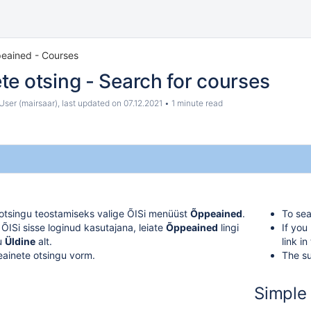
eained - Courses
e otsing - Search for courses
ser (mairsaar)
, last updated on
07.12.2021
1 minute read
otsingu teostamiseks valige ÕISi menüüst
Õppeained
.
To sea
 ÕISi sisse loginud kasutajana, leiate
Õppeained
lingi
If you
u
Üldine
alt.
link i
ainete otsingu vorm.
The su
Simple