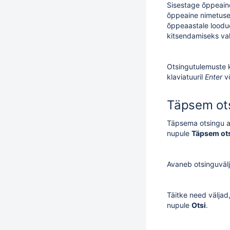
Sisestage õppeainet
õppeaine nimetuse v
õppeaastale loodud
kitsendamiseks val
Otsingutulemuste k
klaviatuuril
Enter
võ
Täpsem ot
Täpsema otsingu a
nupule
Täpsem ot
Avaneb otsinguvälj
Täitke need väljad,
nupule
Otsi
.