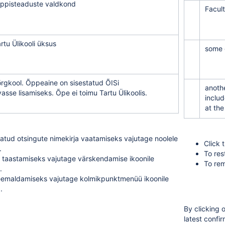
täppisteaduste valdkond
Facul
tu Ülikooli üksus
some o
rgkool. Õppeaine on sisestatud ÕISi
anothe
sse lisamiseks. Õpe ei toimu Tartu Ülikoolis.
includ
at the
itatud otsingute nimekirja vaatamiseks vajutage noolele
Click 
.
To res
 taastamiseks vajutage värskendamise ikoonile
To rem
.
te eemaldamiseks vajutage kolmikpunktmenüü ikoonile
.
By clicking 
latest confir