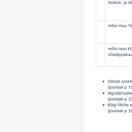
loodus- ja 
mõni muu Tar
mõni muu kõ
ühisõppekava
Viimati soor
(joonisel p 1)
Algväärtuste
(joonisel p 2)
Kõigi filtri
(joonisel p 3)