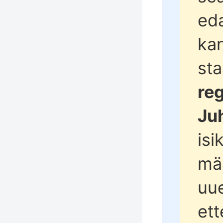
ed
kan
st
reg
Ju
isi
mää
uu
ett