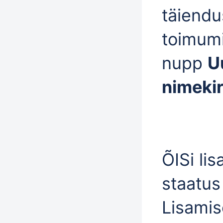
täiend
toimumi
nupp
U
nimekir
ÕISi li
staatus
Lisamis