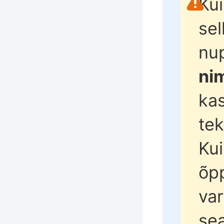
Kui
sel
nu
nim
kas
tek
Kui
õpp
va
sea