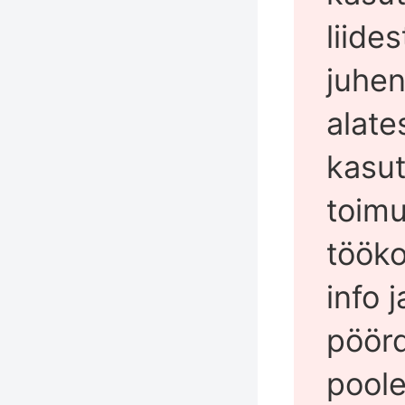
liide
juhen
alate
kasu
toimu
tööko
info 
pöörd
pool