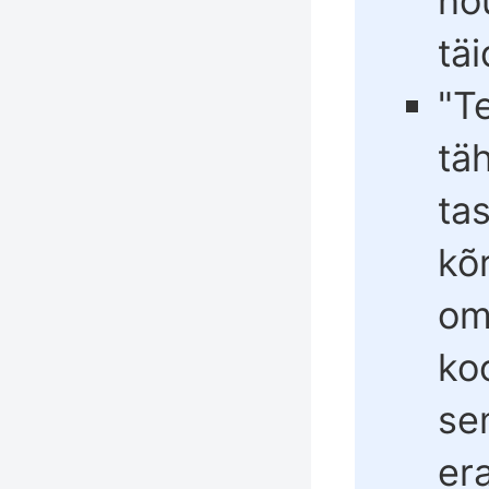
nõ
täi
"Te
tä
ta
kõ
om
koo
se
er