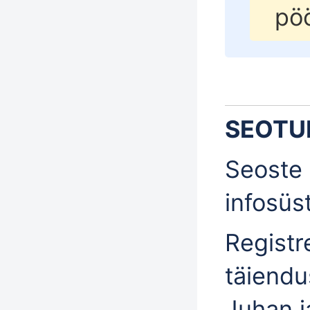
pö
SEOTU
Seoste 
infosü
Registr
täiendu
Juhan 