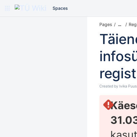
Spaces
Pages
Regi
…
Täien
infos
regis
Created by
Ivika Puu
Käeso
31.0
kasut