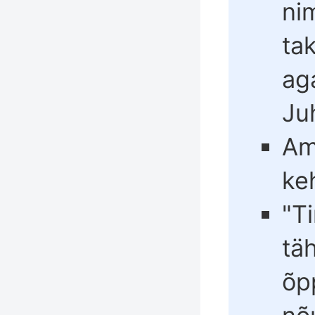
ni
ta
ag
Juh
Am
ke
"T
tä
õp