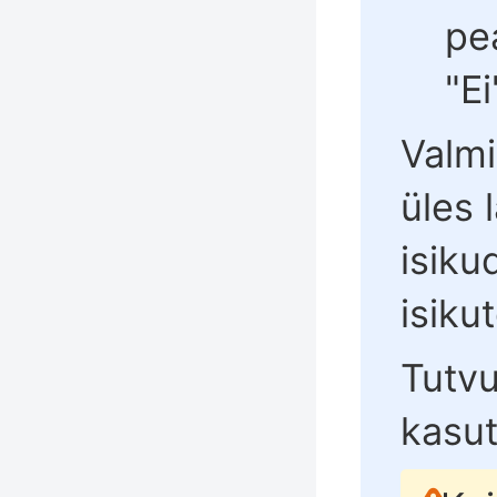
pe
"Ei
Valm
üles 
isiku
isiku
Tutv
kasu