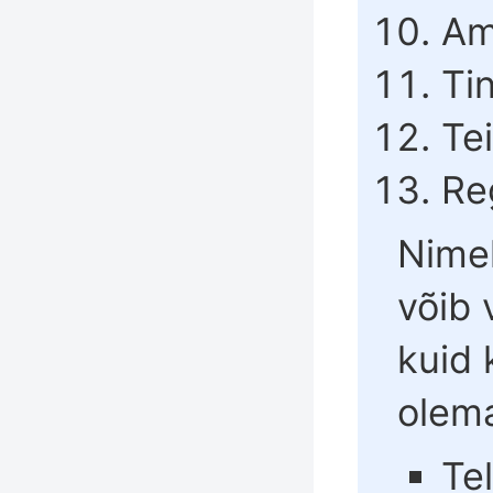
Am
Ti
Tei
Re
Nimek
võib 
kuid 
olema
Tel