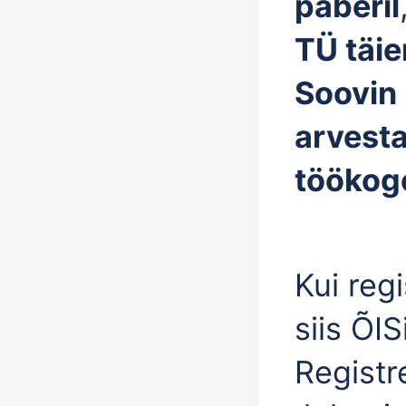
paberil
TÜ täie
Soovin 
arvesta
töökog
Kui reg
siis ÕIS
Registr