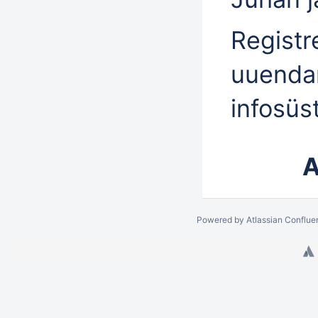
Registr
uuendam
infosüs
A
Powered by
Atlassian Conflue