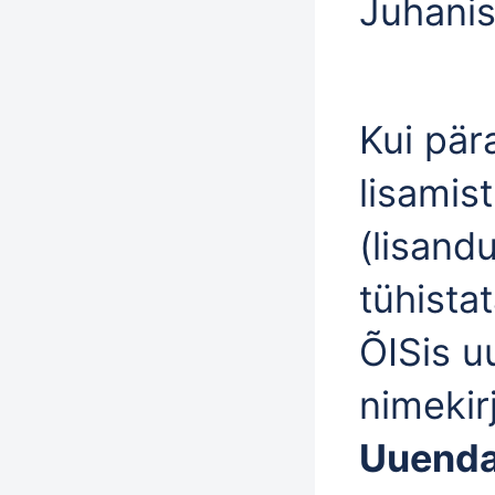
Juhanis
Kui pär
lisamis
(lisand
tühistat
ÕISis u
nimekir
Uuenda 