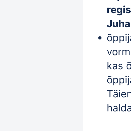
regi
Juha
õppij
vormi
kas 
õppij
Täie
hald