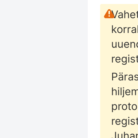
Vahet
korra
uuen
regis
Päras
hilje
proto
regis
Juhan