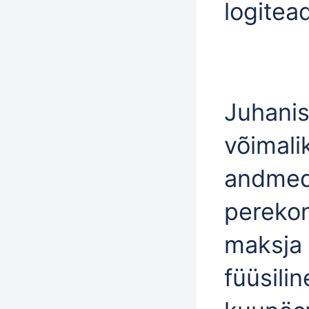
logitea
Juhanis
võimali
andmed:
perekon
maksja li
füüsilin