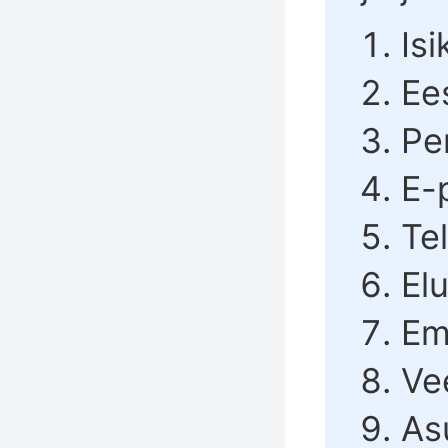
Is
Ee
Pe
E-
Te
El
Em
Ve
As