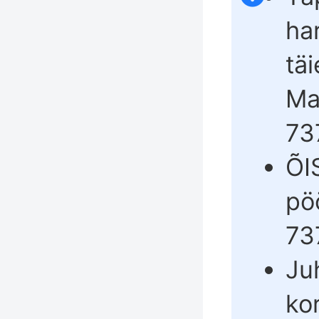
ha
täi
Mai
73
ÕI
pö
73
Ju
ko