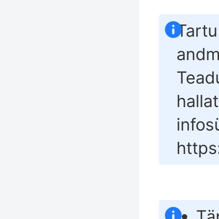
Tartu
andm
Tead
halla
info
https
Tä