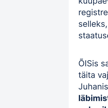
kuupäev
registre
selleks
staatus
ÕISis s
täita v
Juhanis
läbimi