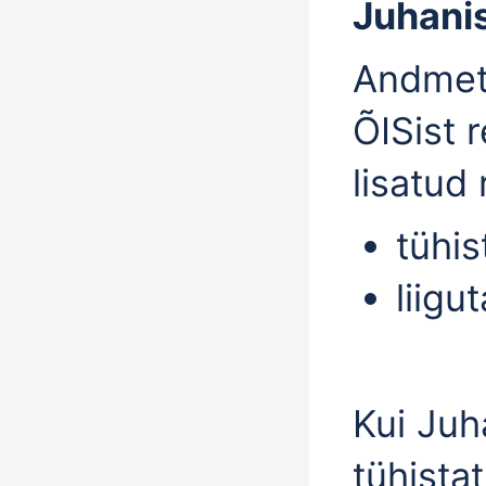
Juhani
Andmet
ÕISist r
lisatud
tühis
liigu
Kui Juh
tühistat