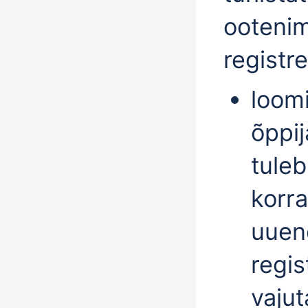
ootenim
registr
loomi
õppij
tuleb
korra
uuen
regis
vaju