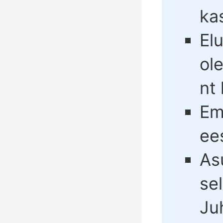
ka
El
ole
nt 
Em
ees
As
se
Ju