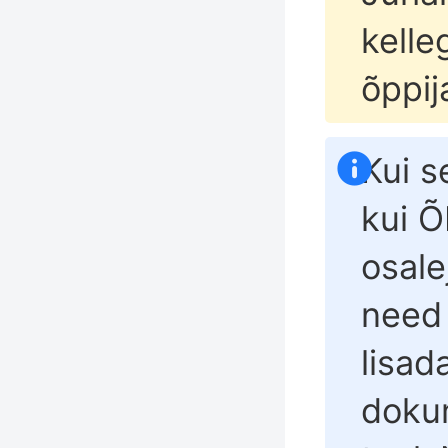
kelle
õppij
Kui s
kui Õ
osale
need 
lisad
doku