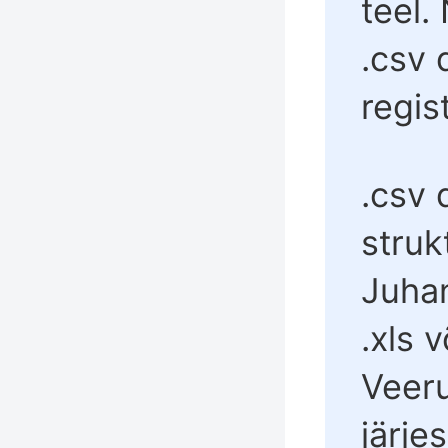
teel.
.csv 
regis
.csv
struk
Juhan
.xls 
Veeru
järje