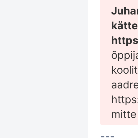
Juha
kätte
https
õppij
kooli
aadre
https
mitte
---