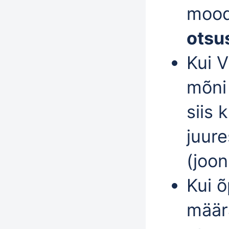
mood
otsu
Kui
V
mõni
siis 
juur
(joon
Kui 
määr