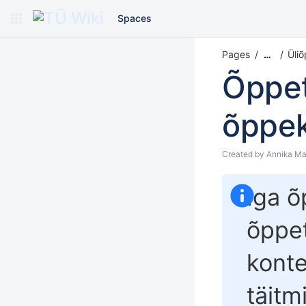
Spaces
Pages
Üli
…
Õppe
õppek
Created by
Annika Ma
Iga õ
õppet
konte
täitm