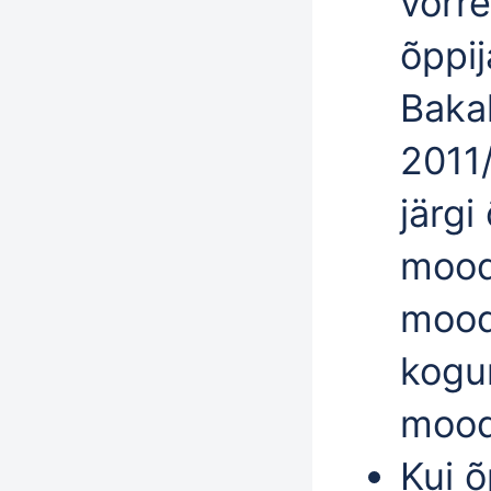
võrre
õppij
Baka
2011
järgi
mood
mood
kogu
moodu
Kui 