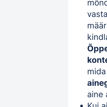
mõnd
vast
määr
kind
Õppe
kont
mida
aine
aine 
Kui 