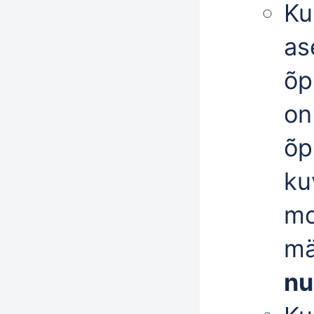
Ku
as
õp
on
õp
ku
mo
mä
nu