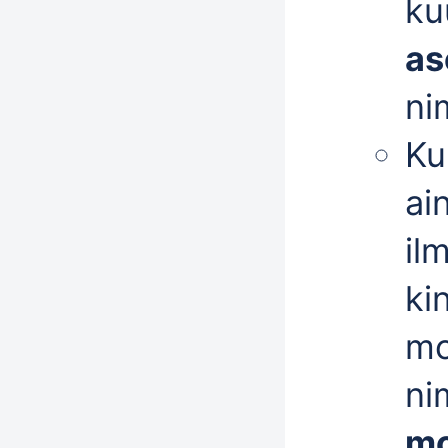
ku
as
ni
Ku
ai
il
ki
mo
ni
mo