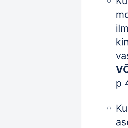
Ku
mo
il
ki
va
VÕ
p 
Ku
as