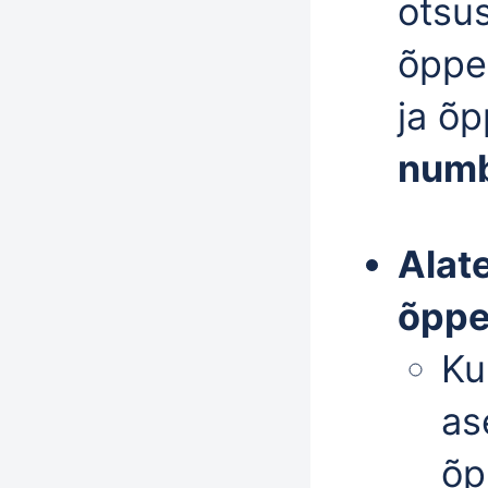
otsus
õppe
ja õ
num
Alat
õppe
Ku
as
õp