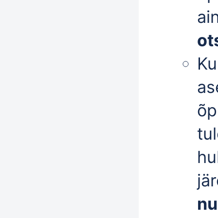
ai
ot
Ku
as
õp
tu
hu
jä
nu