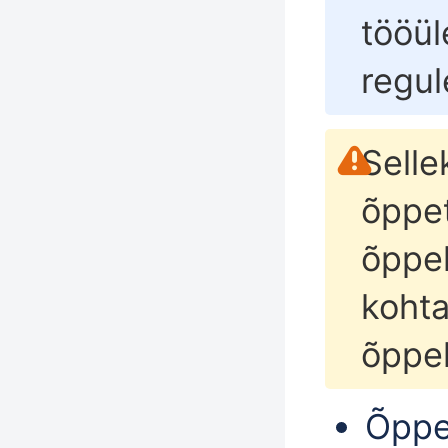
tööül
regul
Selle
õppe
õppek
kohta
õppe
Õppe