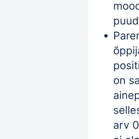
mood
puud
Pare
õppij
posit
on s
ainep
selle
arv 0