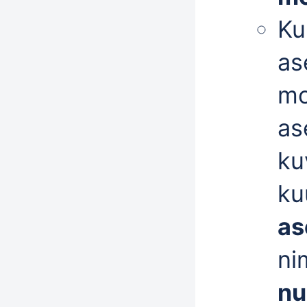
Ku
as
mo
as
ku
ku
as
ni
n