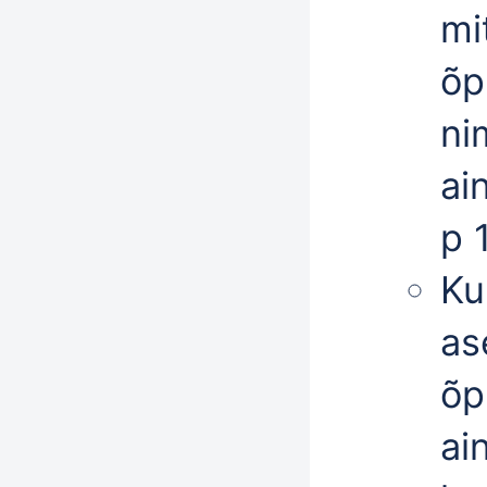
mi
õp
ni
ai
p 1
Ku
as
õp
ai