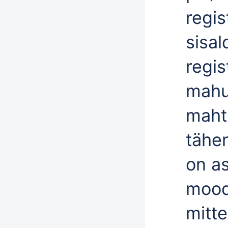
regis
sisa
regis
mahud
maht
tähe
on a
mood
mitt