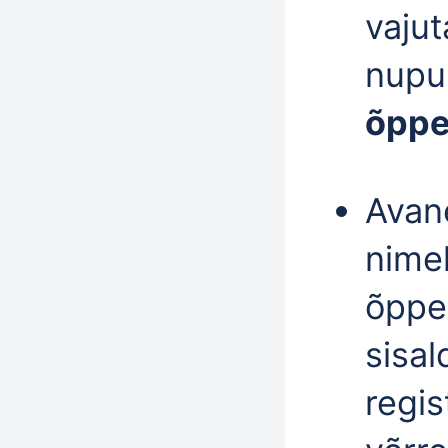
vaju
nupu
õppe
Avane
nimek
õppe
sisal
regis