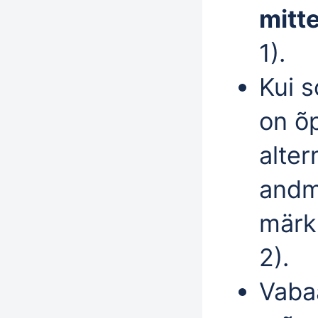
mitt
1).
Kui s
on õ
alter
andme
mär
2).
Vaba