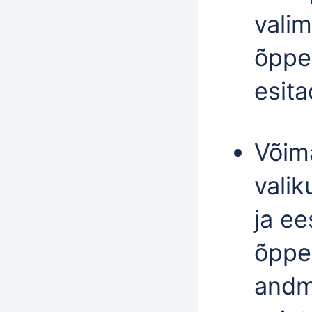
valim
õppek
esita
Võim
valik
ja e
õppe
andm