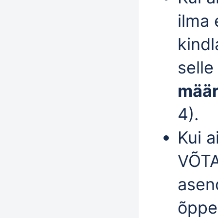
ilma 
kindl
selle
määr
4).
Kui 
VÕT
asend
õppe