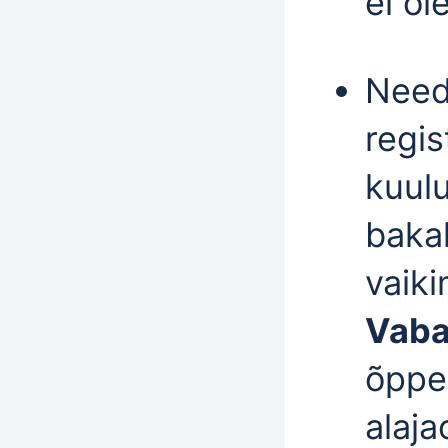
ei ol
Need
regis
kuul
baka
vaik
Vaba
õppe
alaj