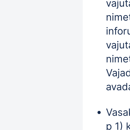
vaju
nimet
infor
vajut
nimet
Vajad
avad
Vasa
p 1) 