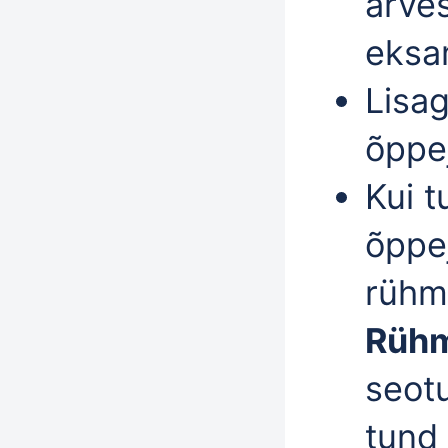
arve
eksa
Lisa
õppe
Kui t
õppe
rühma
Rüh
seot
tund