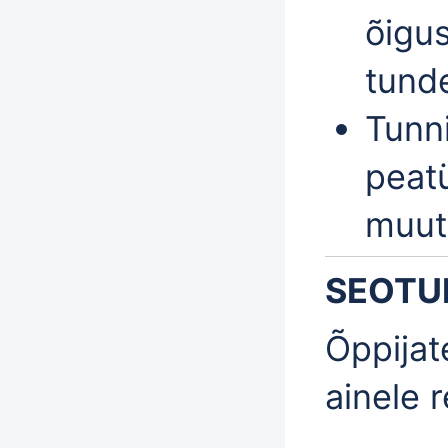
õigus
tunde
Tunn
peatü
muut
SEOTU
Õppijat
ainele 