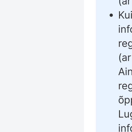
(ar
Ku
in
re
(ar
Ai
re
õp
Lu
in