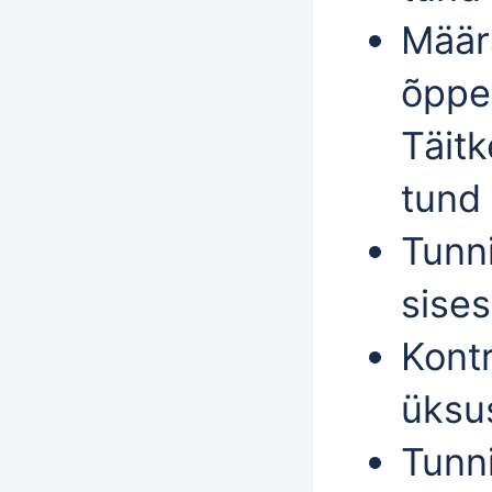
Määr
õppet
Täit
tund 
Tunn
sises
Kontr
üksu
Tunn