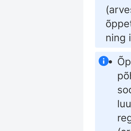
(arve
õppet
ning
Õp
põ
so
luu
re