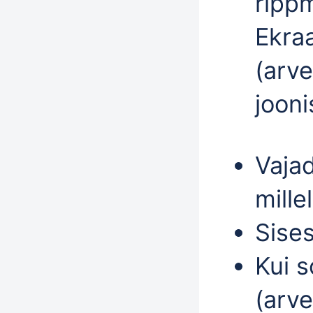
ripp
Ekra
(arve
jooni
Vaja
mille
Sise
Kui 
(arve