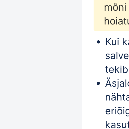
mõni 
hoiat
Kui k
salv
teki
Äsjal
nähta
eriõ
kasut