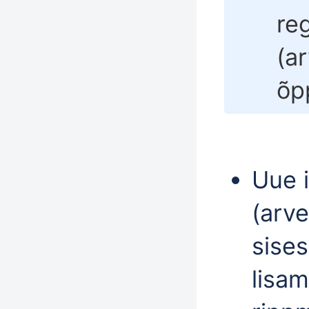
re
(a
õpp
Uue 
(arv
sise
lisam