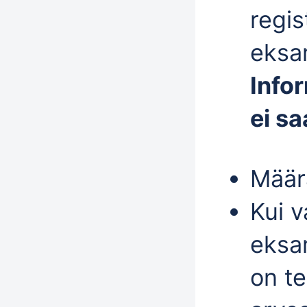
regis
eksam
Info
ei sa
Määr
Kui 
eksa
on te