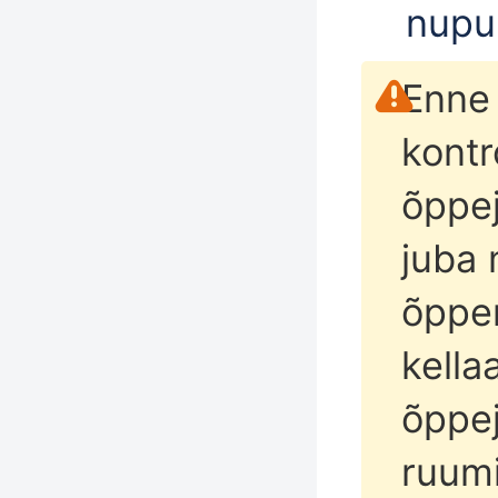
nupu
Enne 
kontr
õppej
juba 
õpper
kella
õppej
ruumi