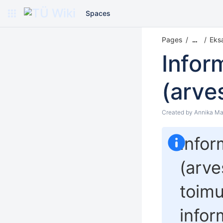
Spaces
Pages
Eks
…
Infor
(arve
Created by
Annika Ma
Infor
(arve
toimu
infor