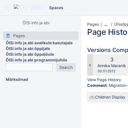
Spaces
ÕISi info ja abi
Pages
Ühisõpp
…
Page Histo
Pages
ÕISi info ja abi avalikule kasutajale
ÕISi info ja abi õppijale
Versions Com
ÕISi info ja abi õppejõule
Old
3
ÕISi info ja abi programmijuhile
Version
changes.mady.b
Annika Maranik
Saved
30.01.2012
on
Märksõnad
View Page History
Comment:
Migration 
Children Display