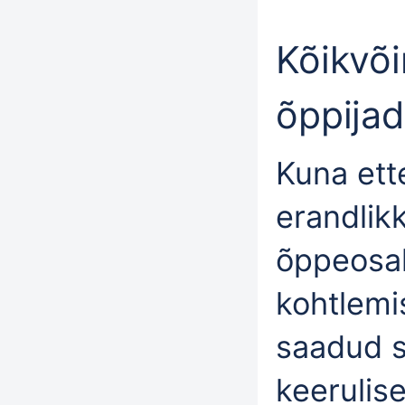
Kõikvõi
õppijad
Kuna ette
erandlik
õppeosak
kohtlemis
saadud s
keerulis