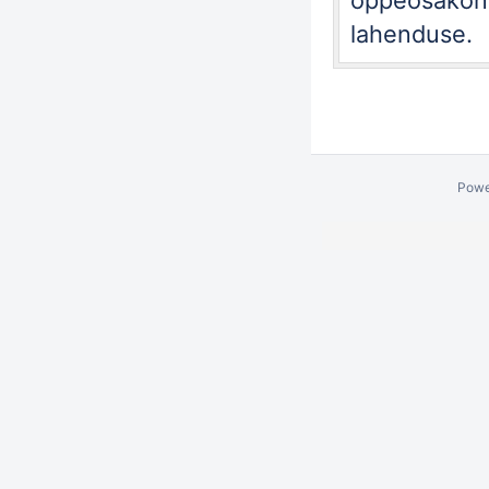
õppeosakonn
lahenduse.
Powe