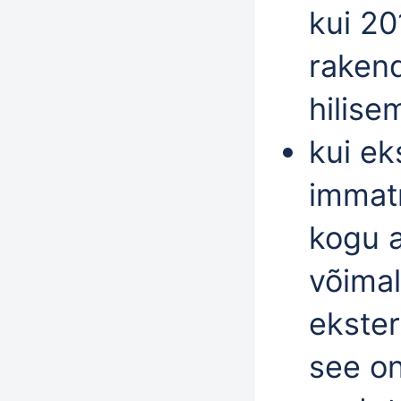
kui 20
rakend
hilise
kui ek
immatr
kogu a
võima
ekster
see on