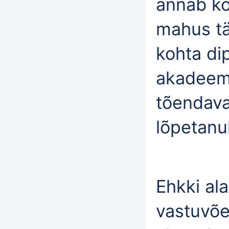
annab kõ
mahus tä
kohta dip
akadeemi
tõendav
lõpetanu
Ehkki al
vastuvõ