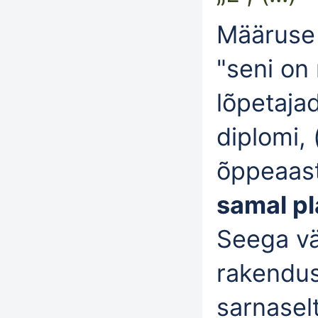
Määruse 
"seni on
lõpetaja
diplomi, 
õppeaast
samal pl
Seega vä
rakendus
sarnasel