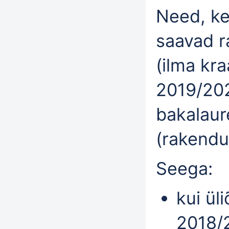
Need, ke
saavad r
(ilma kra
2019/202
bakalaur
(rakendu
Seega:
kui ül
2018/