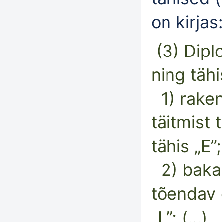
on kirjas
(3) Dipl
ning täh
1)
rake
täitmist 
tähis „E”;
2)
baka
tõendav 
„L”; (...)