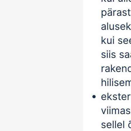
pärast
alusek
kui se
siis s
rakend
hilise
ekste
viimas
sellel