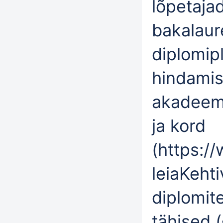
lõpetaja
bakalaur
diplomip
hindamis
akadeemi
ja kord
(
https:/
leiaKehti
diplomite
tähised (