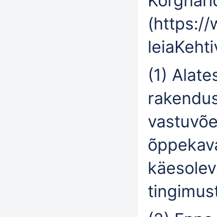
Kõrghar
(
https:/
leiaKehti
(1) Alat
rakendu
vastuvõe
õppekava
käesolev
tingimus