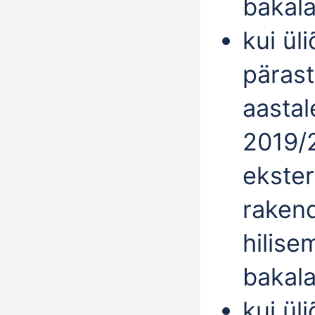
bakal
kui ül
pärast
aastal
2019/
ekster
rakend
hilise
bakal
kui ül