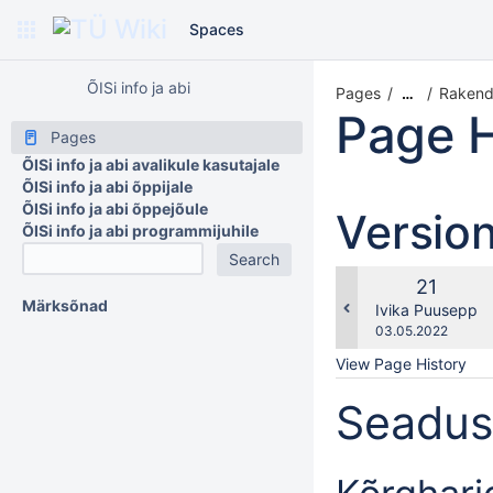
Spaces
ÕISi info ja abi
Pages
Rakend
…
Page H
Pages
ÕISi info ja abi avalikule kasutajale
ÕISi info ja abi õppijale
ÕISi info ja abi õppejõule
Versio
ÕISi info ja abi programmijuhile
Old
21
Märksõnad
Version
changes.mady.b
Ivika Puusepp
Saved
03.05.2022
on
View Page History
Seadusa