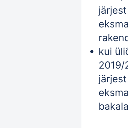
järjes
eksmat
rakend
kui ül
2019/2
järjes
eksmat
bakala