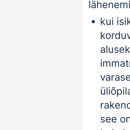
lähenemi
kui is
korduv
aluse
immatr
varase
üliõpi
rakend
see on