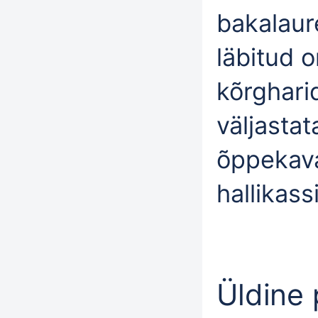
bakalaur
läbitud 
kõrghari
väljasta
õppekava
hallikass
Üldine