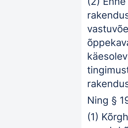
(2) Enne
rakendu
vastuvõe
õppekava
käesolev
tingimust
rakendus
Ning § 19
(1) Kõrg