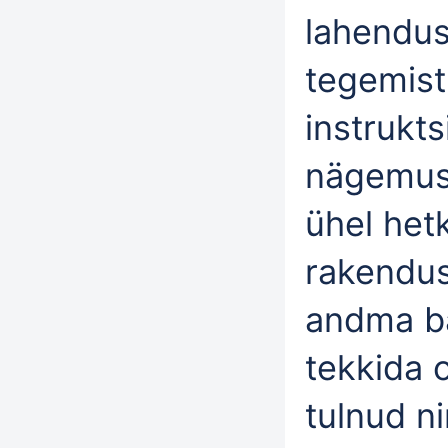
lahendus
tegemist
instrukts
nägemus 
ühel hetk
rakendus
andma ba
tekkida o
tulnud n