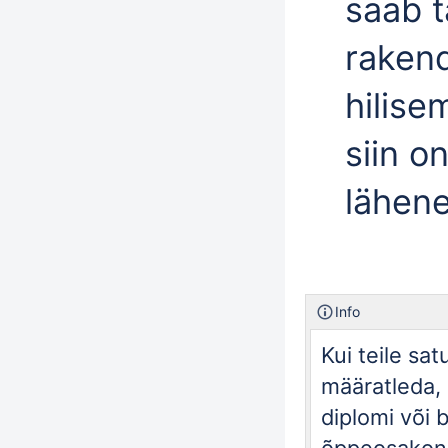
saab t
rakend
hilise
siin o
lähene
Info
Kui teile sat
määratleda,
diplomi või 