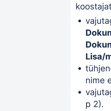
koostaja
vajuta
Dokume
Dokume
Lisa/
tühje
nime e
vajut
p 2).