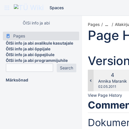
Spaces
ÕISi info ja abi
Pages
Allakir
…
Page H
Pages
ÕISi info ja abi avalikule kasutajale
ÕISi info ja abi õppijale
ÕISi info ja abi õppejõule
Versio
ÕISi info ja abi programmijuhile
Old
4
Märksõnad
Version
changes.mady.b
Annika Maranik
Saved
02.05.2011
on
View Page History
Commen
Dokumend