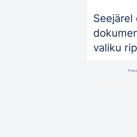
Seejärel
dokumendi
valiku r
Powe