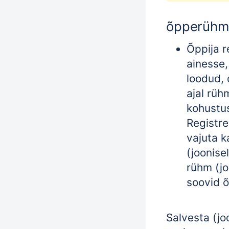
õpperühm
Õppija r
ainesse,
loodud, 
ajal rüh
kohustus
Registre
vajuta k
(joonisel
rühm (jo
soovid õ
Salvesta (jo