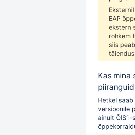
Eksternil
EAP õppe
ekstern 
rohkem E
siis pea
täiendus
Kas mina 
piirangui
Hetkel saab
versioonile p
ainult ÕIS1-
õppekorraldu