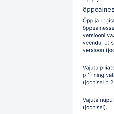
õppeaine
Õppija regis
õppeainesse
versiooni va
veendu, et s
versioon (joo
Vajuta pliiat
p 1) ning val
(joonisel p 2
Vajuta nupu
(joonisel).