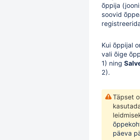
õppija (jooni
soovid õppe
registreerid
Kui õppijal 
vali õige õp
1) ning
Salv
2).
Täpset o
kasutada
leidmisek
õppekoht
päeva pä