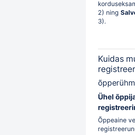
korduseksami
2) ning
Salv
3).
Kuidas m
registreer
õpperühm
Ühel õppij
registree
Õppeaine ve
registreeru