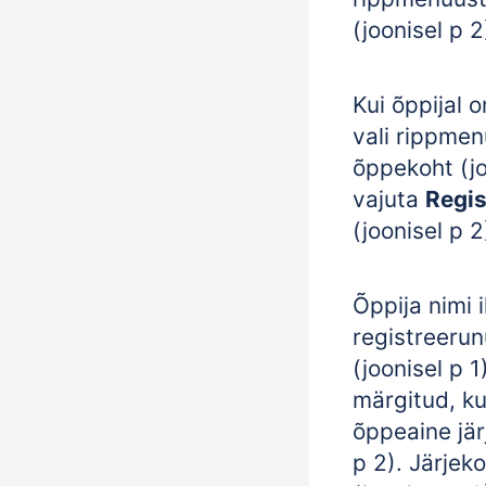
(joonisel p 2
Kui õppijal 
vali rippmen
õppekoht (jo
vajuta
Regis
(joonisel p 2
Õppija nimi 
registreerun
(joonisel p 1)
märgitud, ku
õppeaine jär
p 2). Järjek