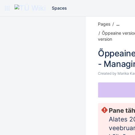
Spaces
Pages
…
Õppeaine versioon
version
Õppeaine 
- Managin
Created by
Marika Ka
Pane täh
Alates 2
veebruar