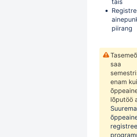
täis
Registre
ainepun
piirang
Tasemeõp
saa
semestr
enam ku
õppeain
lõputöö a
Suurema
õppeaine
registre
programm