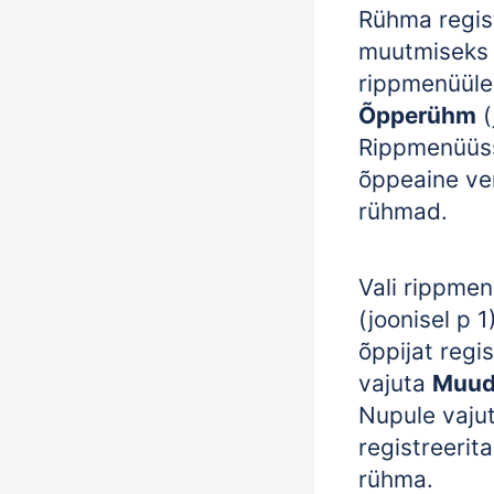
Rühma regis
muutmiseks 
rippmenüüle
Õpperühm
(
Rippmenüüs
õppeaine ve
rühmad.
Vali rippme
(joonisel p 1
õppijat regi
vajuta
Muud
Nupule vaju
registreerit
rühma.