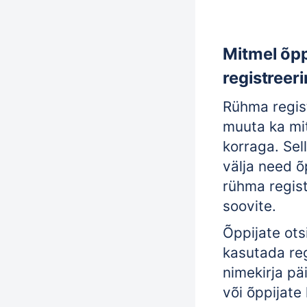
Mitmel õpp
registree
Rühma regis
muuta ka mit
korraga. Sel
välja need õ
rühma regis
soovite.
Õppijate ot
kasutada re
nimekirja päi
või õppijate 