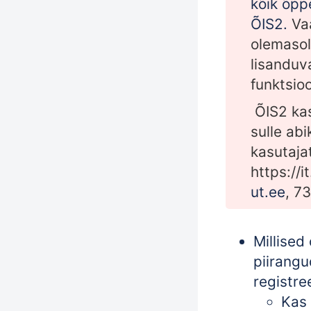
kõik õpp
ÕIS2.
Va
olemasol
lisanduv
funktsio
ÕIS2 kas
sulle abi
kasutaja
https://it
ut.ee
, 7
Millised
piirang
registre
Kas