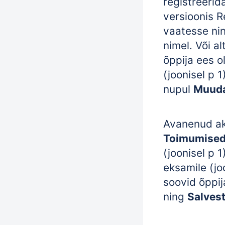
registreerid
versioonis 
vaatesse nin
nimel. Või al
õppija ees o
(joonisel p 1
nupul
Muud
Avanenud a
Toimumise
(joonisel p 1
eksamile (joo
soovid õppij
ning
Salves