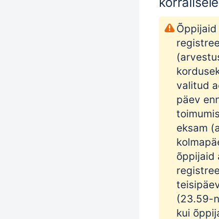
korralisel
Õppijaid
registre
(arvestus
kordusek
valitud 
päev en
toimumis
eksam (a
kolmapäe
õppijaid
registree
teisipäe
(23.59-ni
kui õppij