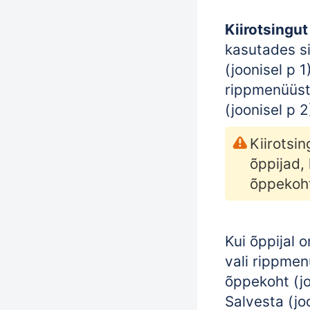
Kiirotsingut
kasutades si
(joonisel p 1
rippmenüüst 
(joonisel p 2
Kiirotsi
õppijad, 
õppekoh
Kui õppijal 
vali rippmen
õppekoht (jo
Salvesta (joo