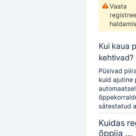
Vaata
registre
haldamis
Kui kaua 
kehtivad?
Püsivad piir
kuid ajutine
automaatsel
õppekorrald
sätestatud 
Kuidas re
õppija ...