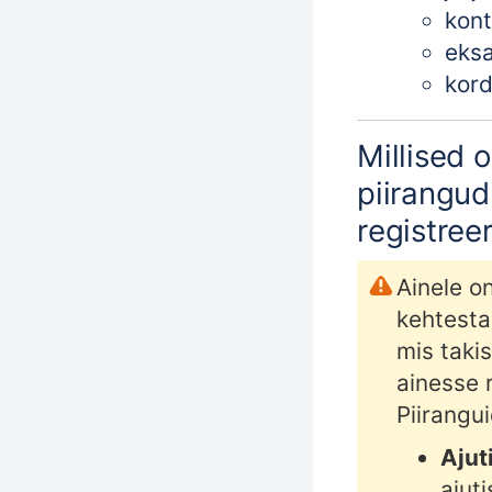
kont
eks
kor
Millised 
piirangu
registree
Ainele o
kehtest
mis
taki
ainesse 
Piirangui
Ajut
a
jut