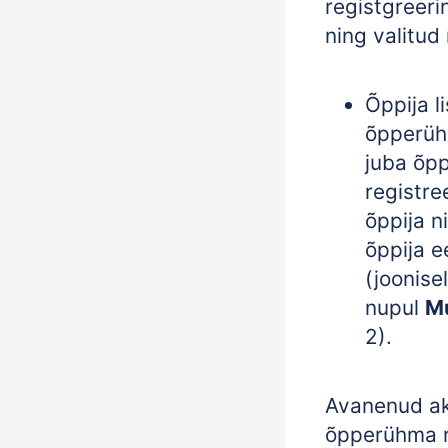
registgreeri
ning valitud
Õppija l
õpperühm
juba õp
registre
õppija n
õppija 
(joonise
nupul
M
2).
Avanenud a
õpperühma 