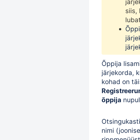
järj
siis,
luba
Õppi
järj
järj
Õppija lisa
järjekorda, 
kohad on täi
Registreer
õppija
nupule
Otsingukasti
nimi (joonise
rippmenüüst 