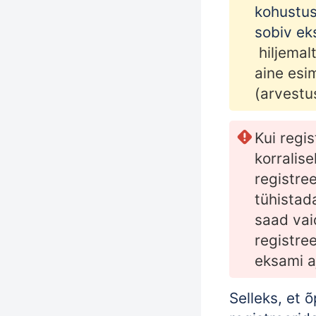
kohustus
sobiv ek
hiljemal
aine esi
(arvestu
Kui regis
korralise
registre
tühistad
saad vai
registree
eksami a
Selleks, et 