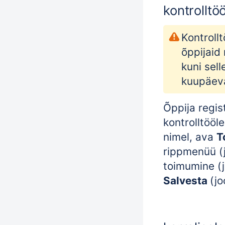
kontrolltö
Kontroll
õppijaid 
kuni sell
kuupäeva
Õppija regis
kontrolltööle
nimel, ava
T
rippmenüü (jo
toimumine (j
Salvesta
(jo