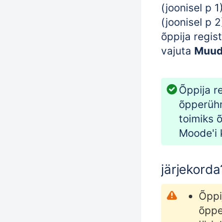
(joonisel p 1
(joonisel p 
õppija regis
vajuta
Muu
Õppija r
õpperühm
toimiks 
Moode'i 
järjekorda
Õppi
õppe