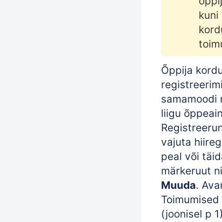
õppi
kuni
kord
toim
Õppija kord
registreerim
samamoodi n
liigu õppeai
Registreeru
vajuta hiire
peal või täi
märkeruut ni
Muuda
. Av
Toimumised
(joonisel p 1)