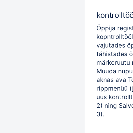
kontrolltö
Õppija regis
kopntrolltö
vajutades õp
tähistades õ
märkeruutu 
Muuda nupu
aknas ava T
rippmenüü (jo
uus kontroll
2) ning Salv
3).