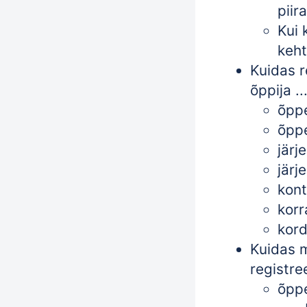
piir
Kui 
keht
Kuidas r
õppija ..
õpp
õpp
järj
järj
kont
korr
kor
Kuidas 
registree
õpp