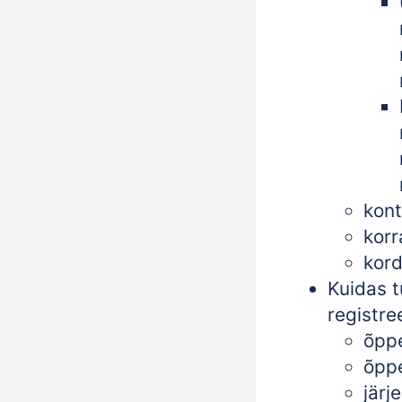
kont
korr
kor
Kuidas t
registree
õpp
õpp
järj