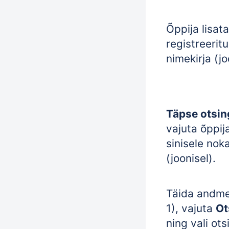
Õppija lisat
registreerit
nimekirja (jo
Täpse otsin
vajuta õppij
sinisele nok
(joonisel).
Täida andmev
1), vajuta
Ot
ning vali ot