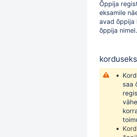
Õppija regis
eksamile näe
avad õppija 
õppija nimel
korduseks
Kord
saa 
regis
vähe
korr
toim
Kord