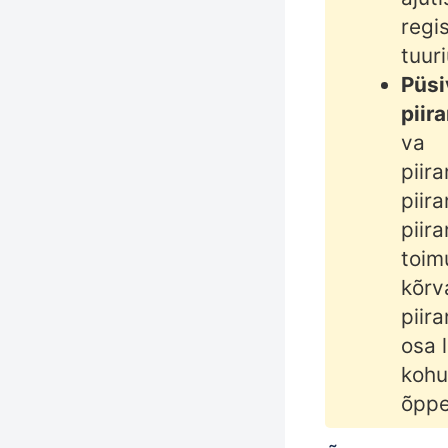
regi
tuur
Püsi
piir
va
piira
piira
piira
toim
kõrv
piira
osa 
kohu
õppe