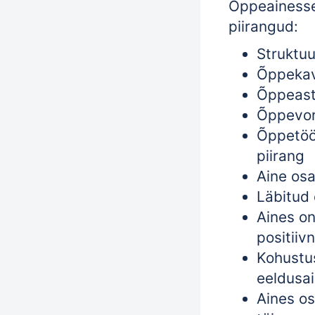
Õppeainesse
piirangud:
Struktuu
Õppekav
Õppeast
Õppevor
Õppetöö
piirang
Aine osa
Läbitud 
Aines o
positiiv
Kohustu
eeldusa
Aines os