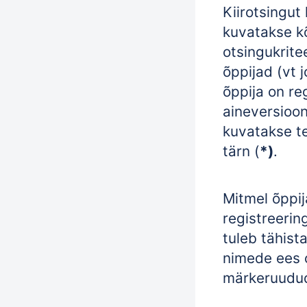
Kiirotsingut
kuvatakse k
otsingukrite
õppijad (vt j
õppija on re
aineversioon
kuvatakse t
tärn (
*)
.
Mitmel õppij
registreeri
tuleb tähist
nimede ees 
märkeruudud 