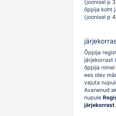
(joonisel p 
õppija koht 
(joonisel p 4
järjekorra
Õppija regis
järjekorrast
õppija nimel
ees olev mä
vajuta nupu
Avanenud ak
nupule
Regis
järjekorrast
.