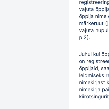
registreeri
vajuta õppij
õppija nime 
märkeruut (j
vajuta nupul
p 2).
Juhul kui õp
on registree
õppijaid, sa
leidmiseks r
nimekirjast 
nimekirja pä
kiirotsinguri