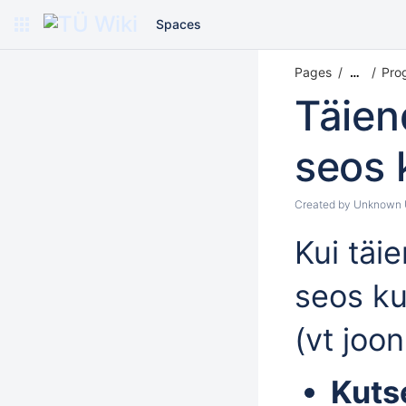
Spaces
Pages
Pro
…
Täie
seos 
Created by
Unknown U
Kui tä
seos ku
(vt joon
Kuts