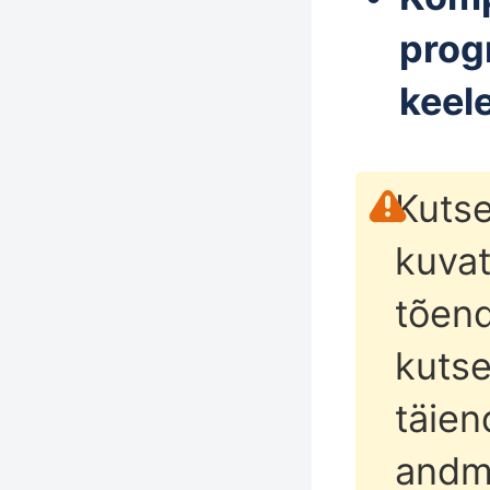
prog
keel
Kutse
kuvat
tõend
kutse
täie
andm