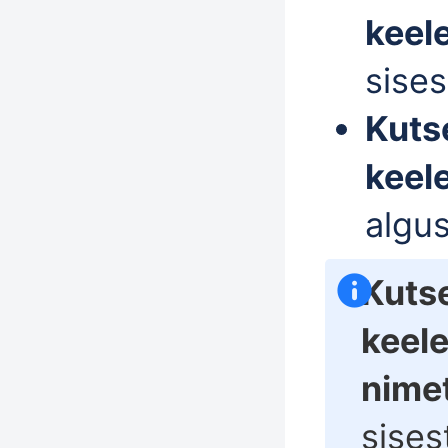
keel
sise
Kuts
keel
algu
Kuts
keel
nimet
sises