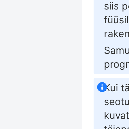
siis 
füüsi
rake
Samu
prog
Kui 
seotu
kuvat