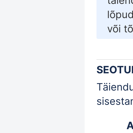
täie
lõpu
või
t
SEOTU
Täiend
sisesta
A