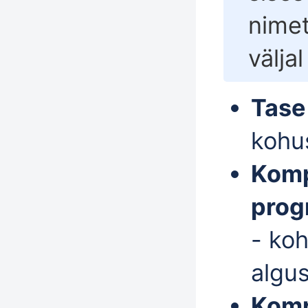
nimet
välja
Tase
kohus
Komp
prog
- koh
algu
Komp