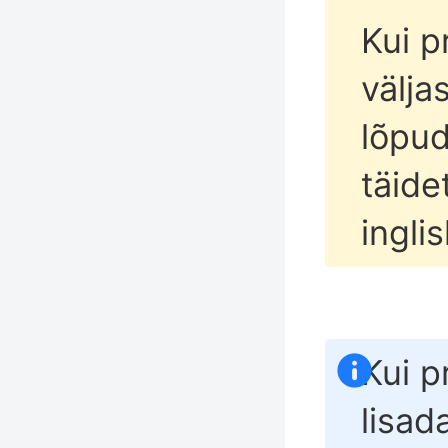
Kui p
välja
lõpu
täide
ingli
Kui 
lisad