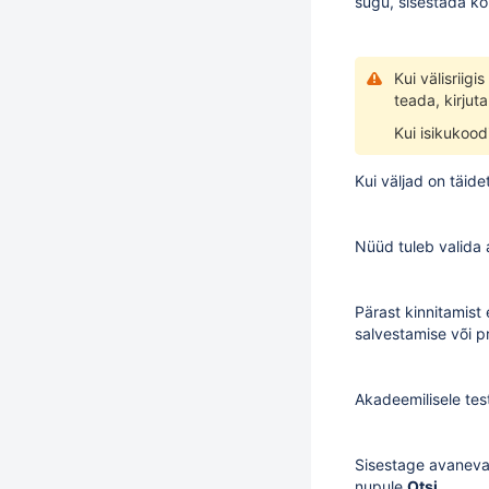
sugu, sisestada ko
Kui välisriig
teada, kirjut
Kui isikukood
Kui väljad on täid
Nüüd tuleb valida a
Pärast kinnitamist
salvestamise või p
Akadeemilisele tes
Sisestage avanev
nupule
Otsi
.