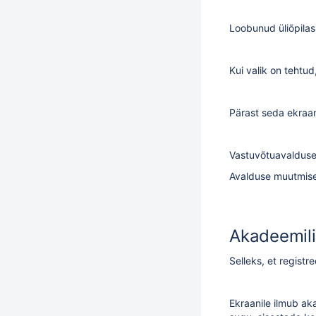
Loobunud üliõpilas
Kui valik on tehtud
Pärast seda ekraan
Vastuvõtuavalduse 
Avalduse muutmise
Akadeemilis
Selleks, et registr
Ekraanile ilmub aka