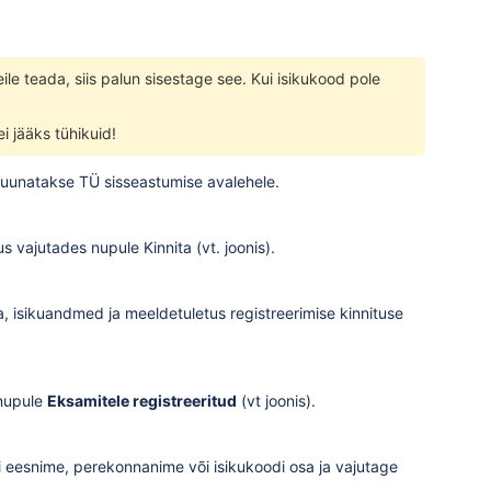
eile teada, siis palun sisestage see. Kui isikukood pole
i jääks tühikuid!
d suunatakse TÜ sisseastumise avalehele.
s vajutades nupule Kinnita (vt. joonis).
a, isikuandmed ja meeldetuletus registreerimise kinnituse
 nupule
Eksamitele registreeritud
(vt joonis).
di eesnime, perekonnanime või isikukoodi osa ja vajutage