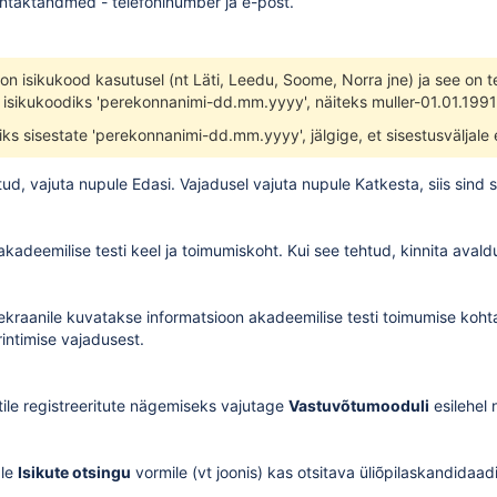
ntaktandmed - telefoninumber ja e-post.
is on isikukood kasutusel (nt Läti, Leedu, Soome, Norra jne) ja see on t
a isikukoodiks 'perekonnanimi-dd.mm.yyyy', näiteks muller-01.01.1991
iks sisestate 'perekonnanimi-dd.mm.yyyy', jälgige, et sisestusväljale e
etud, vajuta nupule Edasi. Vajadusel vajuta nupule Katkesta, siis sin
kadeemilise testi keel ja toimumiskoht. Kui see tehtud, kinnita avaldu
 ekraanile kuvatakse informatsioon akadeemilise testi toimumise koht
rintimise vajadusest.
tile registreeritute nägemiseks vajutage
Vastuvõtumooduli
esilehel
ale
Isikute otsingu
vormile (vt joonis) kas otsitava üliõpilaskandidaa