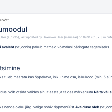
tuvõtt
tumoodul
ser (a51935)
, last updated by
Unknown User (mairsaar)
on
09.10.2015
3 minut
 avaleht
(vt joonis) pakub mitmeid võimalusi päringute tegemiseks.
tsimine
ks tuleb määrata kas õppekava, isiku nime osa, isikukood (min. 5 süm
aldusi võib otsida valides ainult aasta ja täides märkeruutu
Näita välis
ks nende oleku järgi valige sobiv rippmenüüst
Avalduse olek
(vt joon