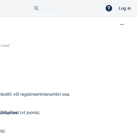
Log in
e read
bolit) või registreerimisnumbri osa.
üliõpilasi
(vt joonis).
is).