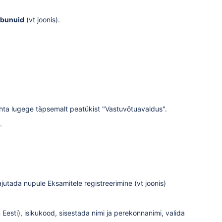
obunuid
(vt joonis).
hta lugege täpsemalt peatükist "
Vastuvõtuavaldus
".
.
ajutada nupule Eksamitele registreerimine (vt joonis)
n Eesti), isikukood, sisestada nimi ja perekonnanimi, valida