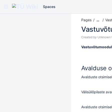
Spaces
Pages
Vas
…
Vastuvõ
Created by
Unknown U
Vastuvõtumooduli
Avalduse o
Avalduste otsimise
Välisüliõpilaste av
Avalduste otsimise