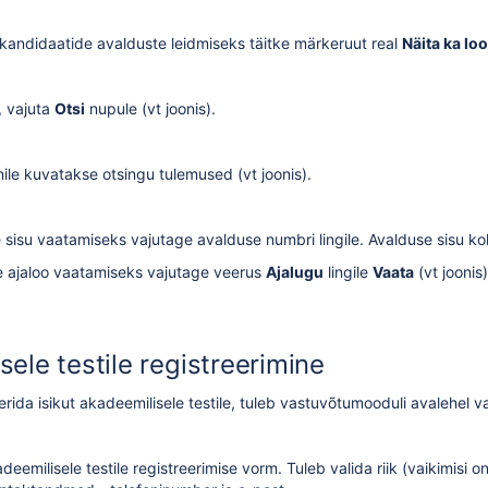
kandidaatide avalduste leidmiseks täitke märkeruut real
Näita ka lo
, vajuta
Otsi
nupule (vt joonis).
ile kuvatakse otsingu tulemused (vt joonis).
sisu vaatamiseks vajutage avalduse numbri lingile. Avalduse sisu ko
 ajaloo vaatamiseks vajutage veerus
Ajalugu
lingile
Vaata
(vt joonis)
ele testile registreerimine
eerida isikut akadeemilisele testile, tuleb vastuvõtumooduli avalehel v
deemilisele testile registreerimise vorm. Tuleb valida riik (vaikimisi o