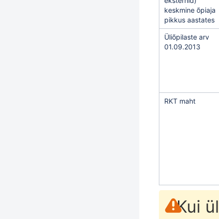
eksternid)
keskmine õpiaja
pikkus aastates
Üliõpilaste arv
01.09.2013
RKT maht
Kui ü