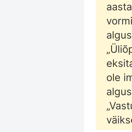
aasta
vorm
algus
„Üliõ
eksit
ole i
algus
„Vast
väik