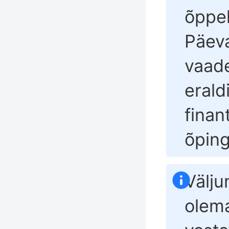
õppek
Päeva
vaad
erald
finant
õpin
Välju
olema