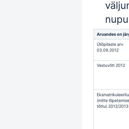
välju
nupu
Aruandes on jär
Üliõpilaste arv
03.09.2012
Vastuvõtt 2012
Eksmatrikuleerit
(mitte lõpetamis
tõttu) 2012/2013