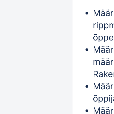
Mää
ripp
õppek
Mää
määr
Rake
Mää
õppij
Mää