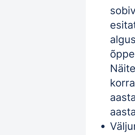
sobi
esita
algu
õppe
Näit
korra
aasta
aasta
Välj