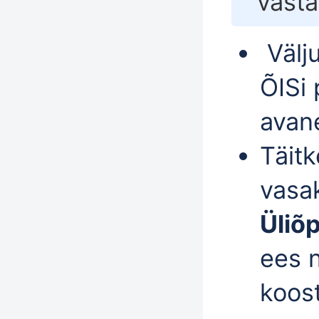
vast
Välj
ÕISi 
avan
Täitk
vasa
Üliõ
ees 
koost