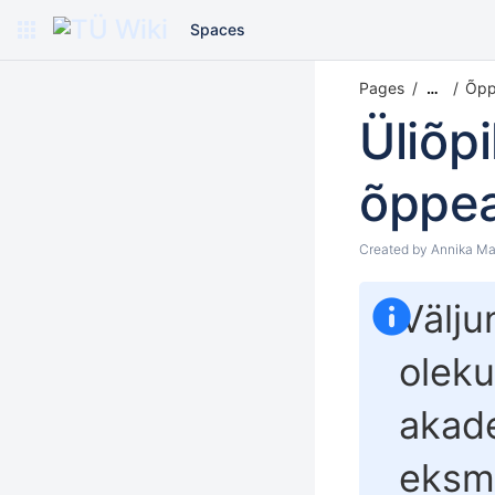
Spaces
Pages
Õpp
…
Üliõp
õppea
Created by
Annika Ma
Välju
oleku
akad
eksma