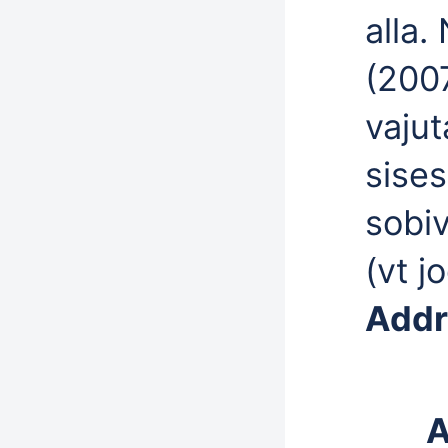
alla
(2007
vaju
sise
sobiv
(vt j
Addr
A