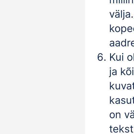
välja
kopee
aadre
Kui o
ja kõ
kuvat
kasut
on vä
tekst