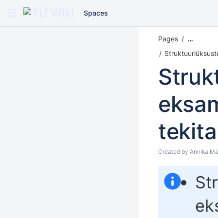
Spaces
Pages
…
Struktuuriüksust
Struk
eksam
tekit
Created by
Annika Ma
St
ek