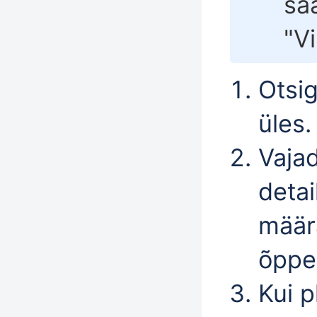
sa
"
Vi
Otsig
üles
.
Vajad
detai
mää
õppen
Kui p