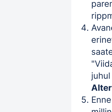
pare
ripp
Avane
erine
saate
"
Viid
juhul
Alte
Enne 
milli