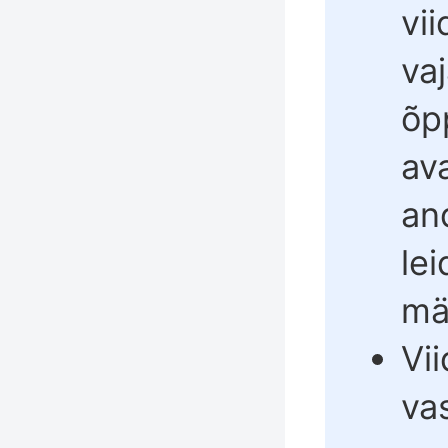
vii
vaj
õpp
av
an
le
mä
Vi
va