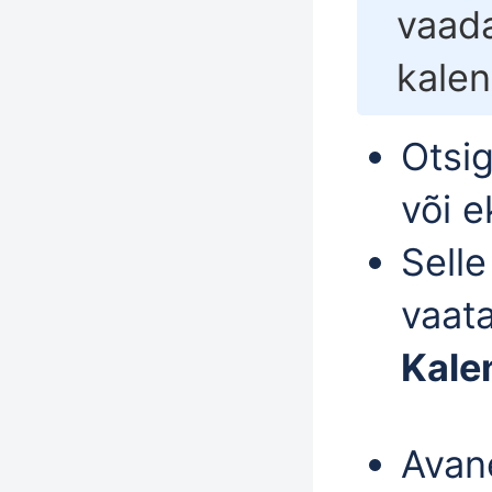
vaad
kalen
Otsig
või 
Sell
vaata
Kale
Avane