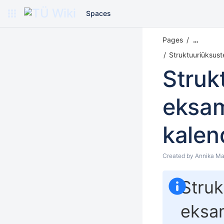
Spaces
Pages
…
Struktuuriüksust
Struk
eksam
kalen
Created by
Annika Ma
Struk
eksam