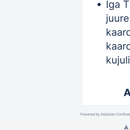
Iga 
juure
kaar
kaar
kujul
A
Powered by
Atlassian Conflue