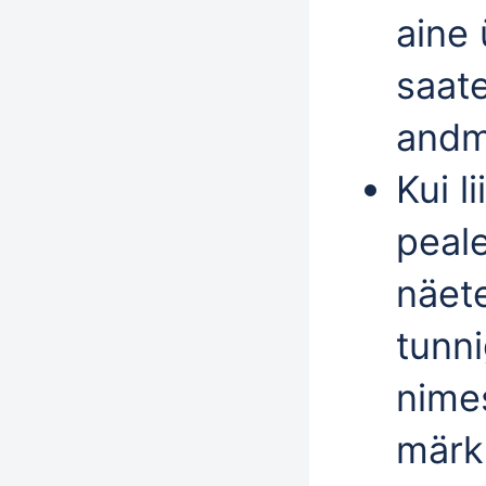
aine
saate
andm
Kui l
peale
näete
tunn
nimes
märk