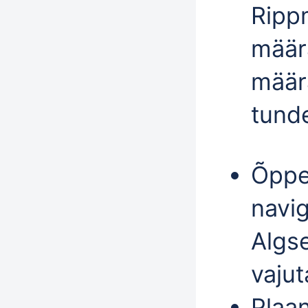
Ripp
määr
määr
tund
Õppe
navi
Algse
vajut
Plaan