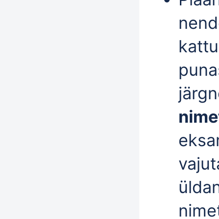
nend
katt
punas
järgn
nime
eksa
vaju
üldan
nime