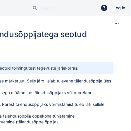
Log in
endusõppijatega seotud
eotud toimingutest tegevuste järjekorras.
se märkeruut
. Selle järgi leiab tulevane täiendusõppija üles
dusega
määramine täiendusõppijaks
või prorektori
.
Pärast täiendusõppijaks vormistamist tuleb isik sellele
ga
täiendusõppija õppekoha tühistamine
.
arvamine (täiendusõppe õppija)
.