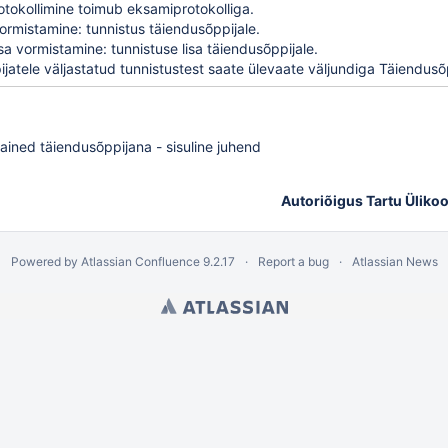
otokollimine toimub
eksamiprotokolliga
.
vormistamine:
tunnistus täiendusõppijale
.
isa vormistamine:
tunnistuse lisa täiendusõppijale
.
jatele väljastatud tunnistustest saate ülevaate väljundiga
Täiendusõp
ned täiendusõppijana - sisuline juhend
Autoriõigus Tartu Ülikoo
Powered by
Atlassian Confluence
9.2.17
Report a bug
Atlassian News