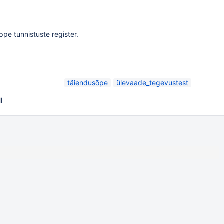
pe tunnistuste register
.
täiendusõpe
ülevaade_tegevustest
l