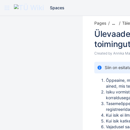
Spaces
Pages
Täi
…
Ülevaade
toimingu
Created by
Annika Ma
Siin on esit
Õppeaine, mi
ained, mis t
Isiku vormis
korralduseg
Tasemeõppe 
registreerida
Kui isik ei 
Kui isik kat
Vajadusel sa