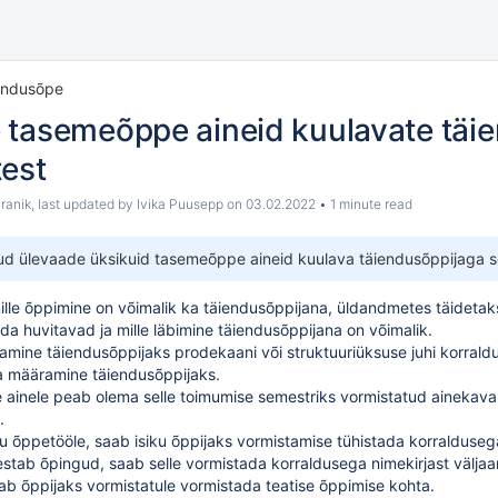
endusõpe
 tasemeõppe aineid kuulavate täi
test
ranik
, last updated by
Ivika Puusepp
on
03.02.2022
1 minute read
atud ülevaade
üksikuid tasemeõppe aineid kuulava täiendusõppijaga
s
lle õppimine on võimalik ka täiendusõppijana, üldandmetes
täidetak
eda huvitavad ja mille läbimine täiendusõppijana on võimalik.
tamine täiendusõppijaks prodekaani või struktuuriüksuse juhi korral
a
määramine täiendusõppijaks
.
ainele peab olema selle toimumise semestriks vormistatud
ainekava
.
ilmu õppetööle, saab isiku õppijaks vormistamise tühistada korralduse
kestab õpingud, saab selle vormistada korraldusega
nimekirjast välja
ab õppijaks vormistatule vormistada
teatise õppimise kohta
.