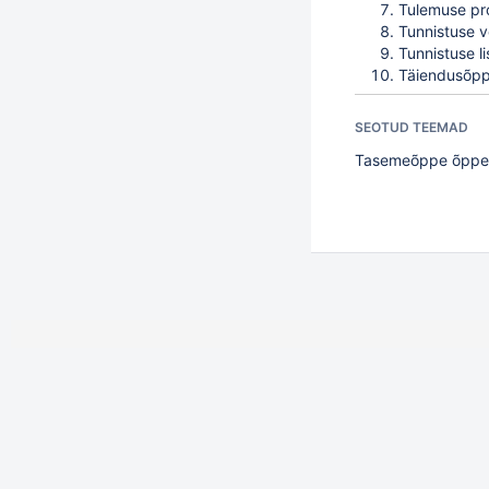
Tulemuse pr
Tunnistuse 
Tunnistuse l
Täiendusõppi
SEOTUD TEEMAD
Tasemeõppe õppeai