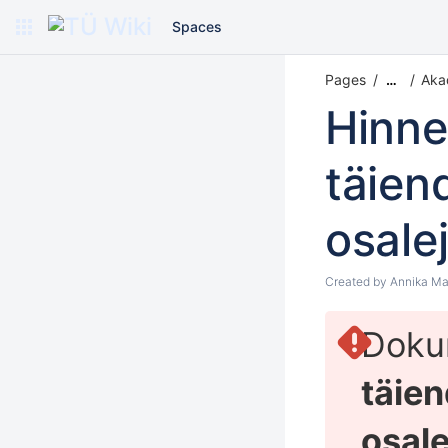
Spaces
Pages
Aka
…
Hinne
täien
osale
Created by
Annika Ma
Doku
täie
osale