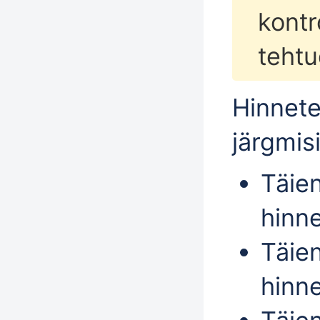
kontr
tehtu
Hinnet
järgmis
Täie
hinne
Täie
hinne