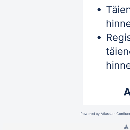
Täie
hinne
Regis
täie
hinn
A
Powered by
Atlassian Conflue