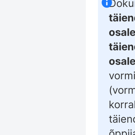
Doku
täie
osale
täie
osale
vorm
(vorm
korr
täie
õppij