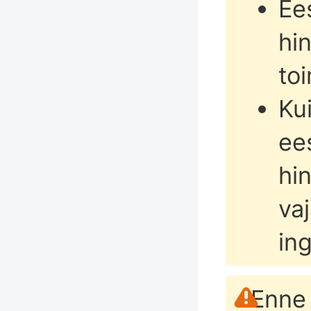
Ees
hi
to
Kui
ee
hin
va
ing
Enne 