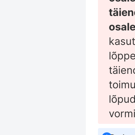
täie
osale
kasut
lõpp
täie
toimu
lõpu
vormi