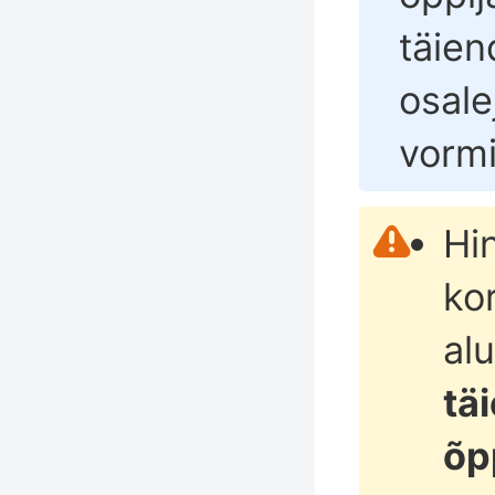
täie
osale
vormi
Hi
ko
al
tä
õp