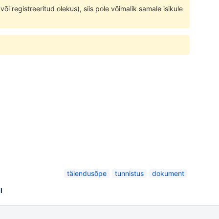
õi registreeritud olekus), siis pole võimalik samale isikule
täiendusõpe
tunnistus
dokument
l