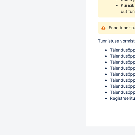
Kui isi
uut tun
Enne tunnistu
Tunnistuse vormist
Täiendusõpp
Täiendusõpp
Täiendusõpp
Täiendusõpp
Täiendusõpp
Täiendusõpp
Täiendusõpp
Täiendusõpp
Registreerit