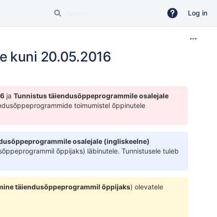
Log in
e kuni 20.05.2016
16
ja
Tunnistus täiendusõppeprogrammile osalejale
ndusõppeprogrammide toimumistel õppinutele
dusõppeprogrammile osalejale (ingliskeelne)
sõppeprogrammil õppijaks
) läbinutele. Tunnistusele tuleb
ine täiendusõppeprogrammil õppijaks
) olevatele