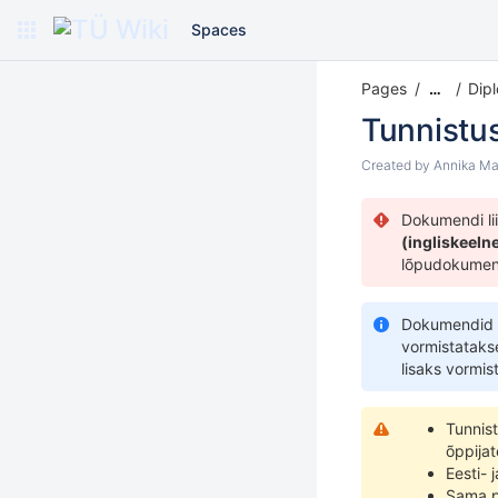
Spaces
Pages
Dip
…
Tunnistu
Created by
Annika Ma
Dokumendi li
(ingliskeeln
lõpudokument
Dokumendid
vormistataks
lisaks vormi
Tunnis
õppijat
Eesti- 
Sama p