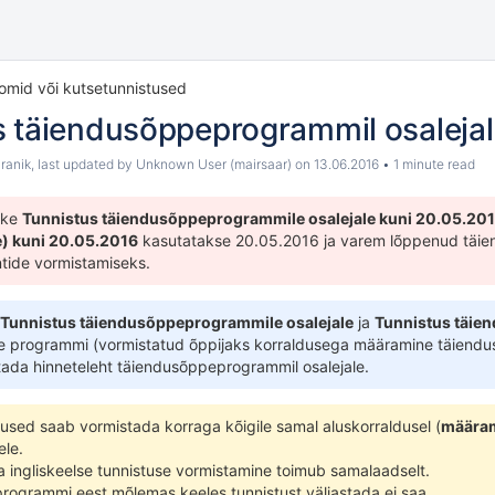
lomid või kutsetunnistused
s täiendusõppeprogrammil osalejal
ranik
, last updated by
Unknown User (mairsaar)
on
13.06.2016
1 minute read
ike
Tunnistus täiendusõppeprogrammile osalejale kuni 20.05.20
e) kuni 20.05.2016
kasutatakse 20.05.2016 ja varem lõppenud täie
ide vormistamiseks.
Tunnistus täiendusõppeprogrammile osalejale
ja
Tunnistus täien
e programmi (vormistatud õppijaks korraldusega
määramine täiendu
stada
hinneteleht täiendusõppeprogrammil osalejale
.
tused saab vormistada korraga kõigile samal
aluskorraldusel
(
määram
ele.
ja ingliskeelse tunnistuse vormistamine toimub samalaadselt.
rogrammi eest mõlemas keeles tunnistust väljastada ei saa.