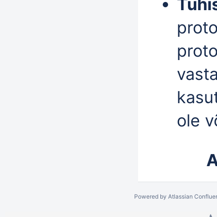
Tühi
proto
proto
vast
kasut
ole v
A
Powered by
Atlassian Conflue