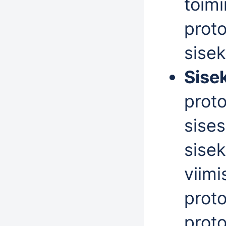
toimi
proto
sise
Sise
proto
sises
sise
viim
proto
proto