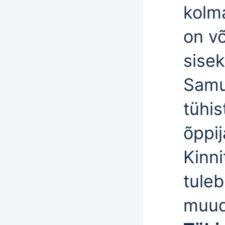
kolma
on võ
sisek
Samu
tühis
õppij
Kinni
tuleb
muud