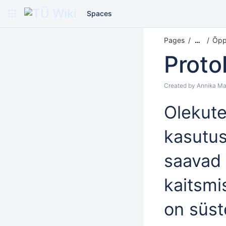
Spaces
Pages
Õpp
…
Proto
Created by
Annika Ma
Olekute
kasutus
saavad 
kaitsmi
on süst