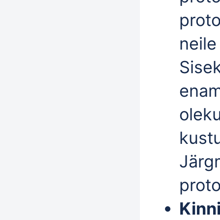
proto
neile
Sisek
enam 
oleku
kustu
Järg
proto
Kinn