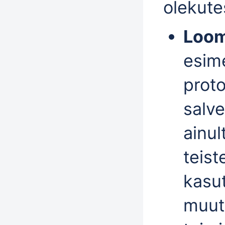
olekute
Loom
esim
proto
salve
ainul
teist
kasut
muut