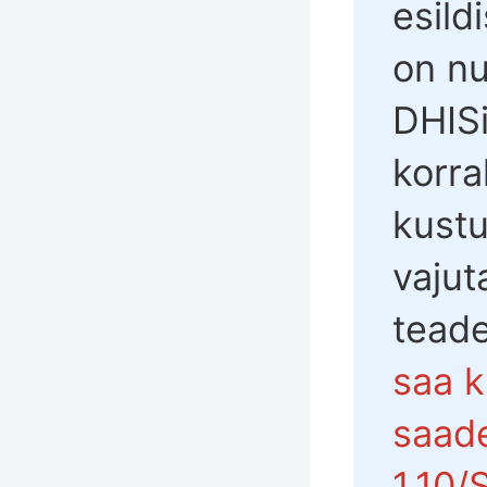
esild
on n
DHISi
korra
kust
vajut
tead
saa k
saad
1.10/