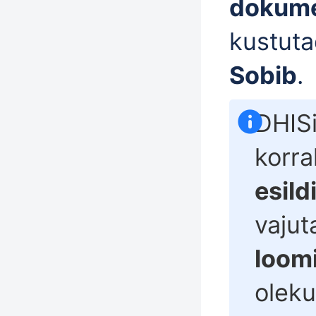
dokum
kustuta
Sobib
.
DHISi
korra
esild
vajut
loomi
oleku