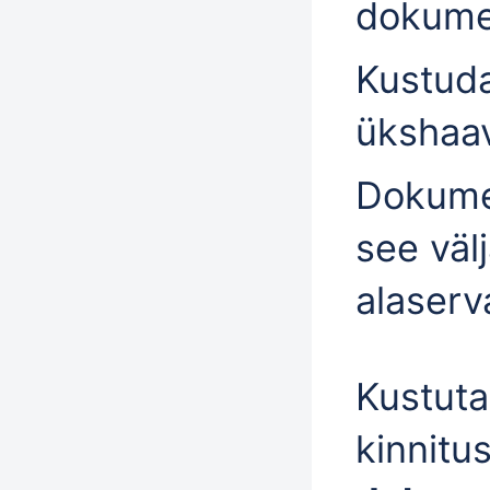
dokum
Kustuda
ükshaav
Dokume
see väl
alaser
Kustuta
kinnitu