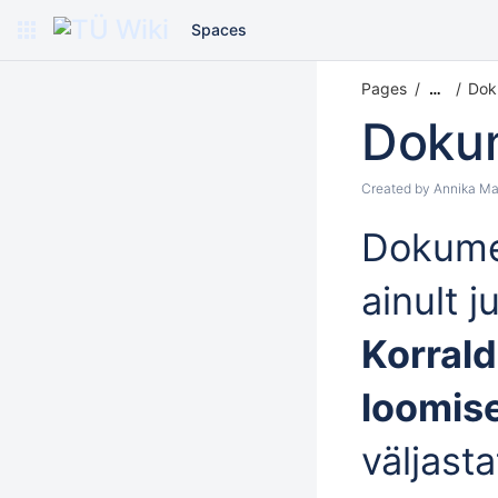
Spaces
Pages
Dok
…
Doku
Created by
Annika Ma
Dokume
ainult 
Korrald
loomise
väljast