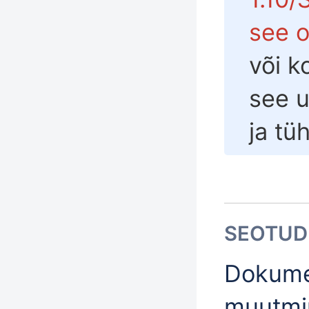
see 
või k
see u
ja
tüh
SEOTUD
Dokume
muutmi