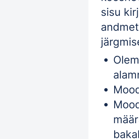
sisu ki
andmet
järgmis
Olem
alam
Mood
Mood
määr
baka