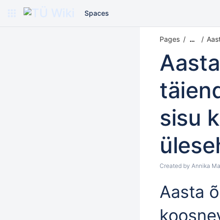
Spaces
Pages
Aas
…
Aasta
täie
sisu 
ülese
Created by
Annika Ma
Aasta 
koosne