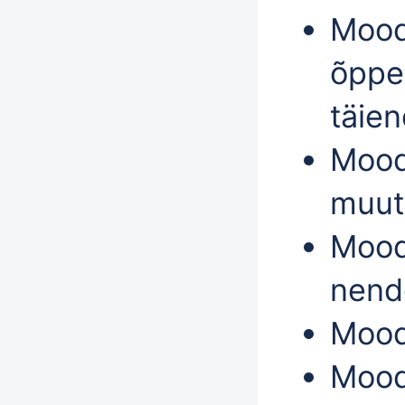
Moodu
õppe
täie
Mood
muut
Mood
nend
Mood
Mood