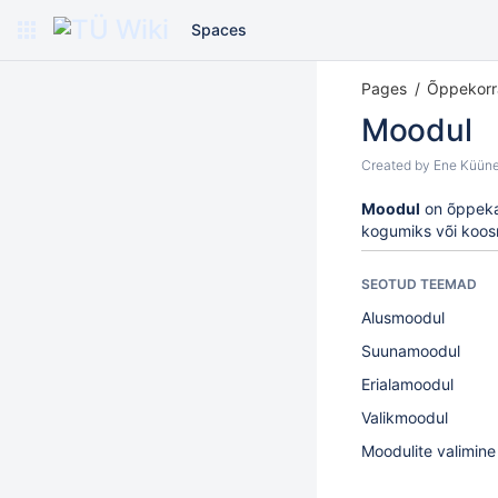
Spaces
Pages
Õppekorr
Moodul
Created by
Ene Küüne
Moodul
on õppekav
kogumiks või koos
SEOTUD TEEMAD
Alusmoodul
Suunamoodul
Erialamoodul
Valikmoodul
Moodulite valimine