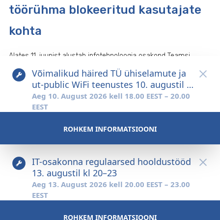
töörühma blokeeritud kasutajate
kohta
Alates 11. juunist alustab infotehnoloogia osakond Teamsi
töörühmade automaatkontrolli. Kui töörühmade liikmete
hulgast leitakse mõni kasutaja, kes on blokeeritud näiteks
ülikoolist lahkumise tõttu, ...
Tartu Ülikool tugevdab
tööarvutite andmekaitset
Tartu Ülikool jätkab infoturbe tugevdamist ja tööarvutite
turvalisuse parandamist. Selleks hakatakse lähikuudel
uuendama vanemate Windowsi süle- ja lauaarvutite
turvaseadeid, sealhulgas laiendatakse ...