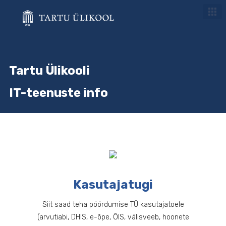
Skip
to
main
content
assistive.skiplink.to.breadcrumbs
assistive.skiplink.to.header.menu
assistive.skiplink.to.action.menu
Tartu Ülikooli
assistive.skiplink.to.quick.search
IT-
teenuste info
Kasutajatugi
Siit saad teha pöördumise TÜ kasutajatoele
(arvutiabi, DHIS, e-õpe, ÕIS, välisveeb, hoonete