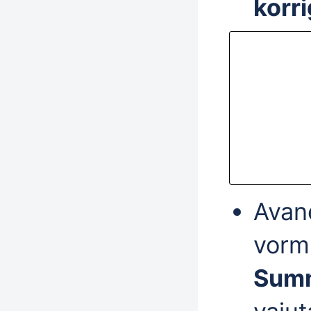
korri
Avan
vorm 
Sum