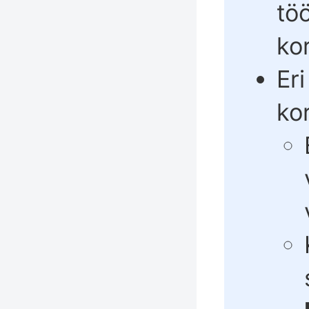
tö
ko
Er
ko