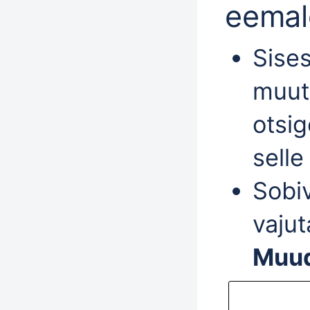
eemal
Sises
muut
otsig
selle
Sobiv
vajut
Muu