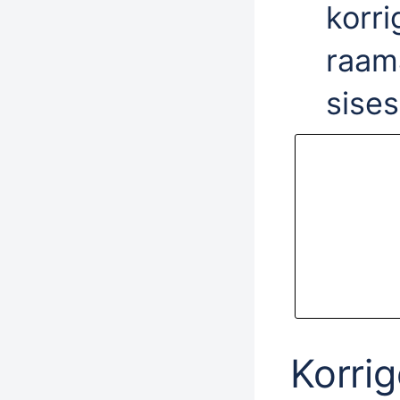
korr
raama
sises
Korri