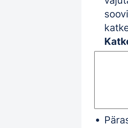
vaju
soovi
katk
Katk
Päras