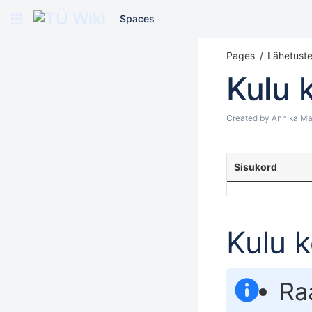
Spaces
Pages
Lähetust
Kulu 
Created by
Annika Ma
Sisukord
Kulu k
Ra