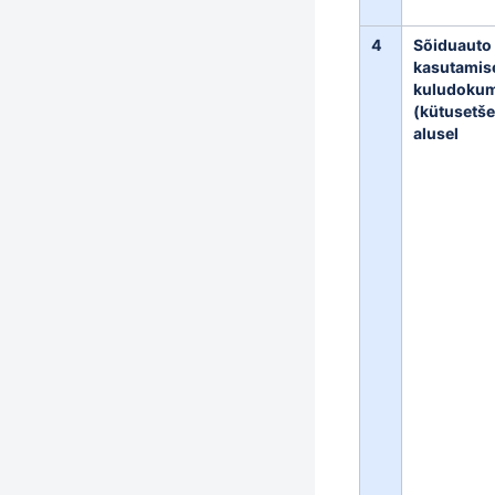
4
Sõiduauto
kasutamise
kuludokum
(kütusetše
alusel