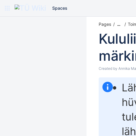
Spaces
Pages
Toi
…
Kulul
märki
Created by
Annika Ma
Lä
hü
tul
lä