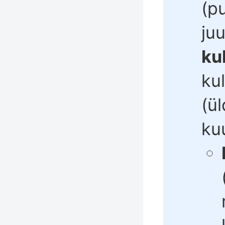
(pu
ju
ku
ku
(ü
ku