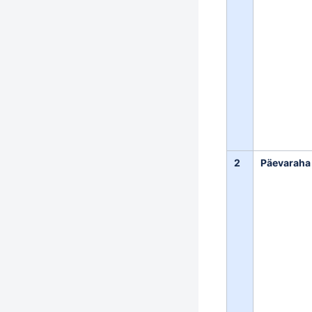
2
Päevaraha