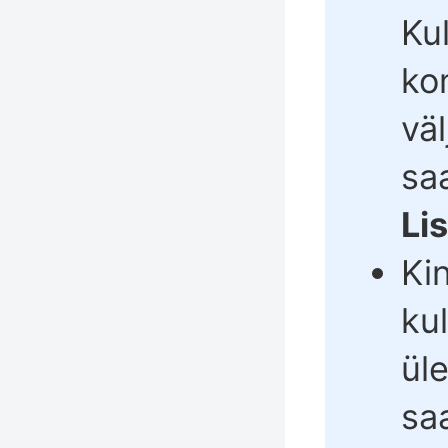
Ku
ko
vä
sa
Li
Ki
ku
ül
sa