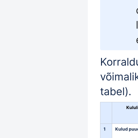
Korrald
võimalik
tabel).
Kulul
1
Kulud puu