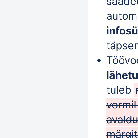
saadet
autom
infos
täpsem
Töövoo
lähet
tuleb
vormil
avald
märgi