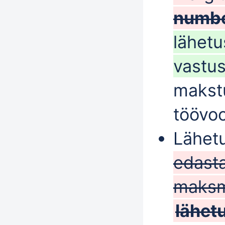
numb
lähetu
vastu
maks
töövo
Lähet
edast
maksm
lähet