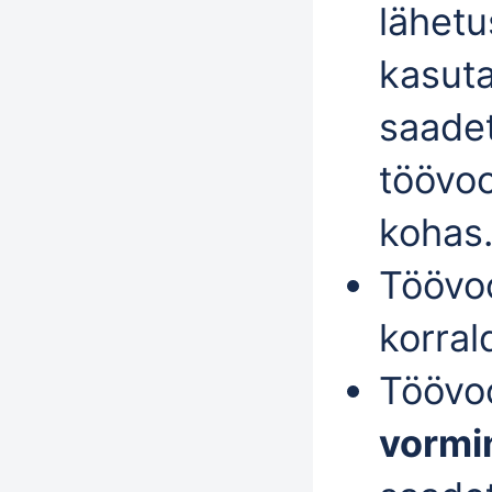
lähetu
kasuta
saade
töövoo
kohas
Töövo
korral
Töövo
vormi