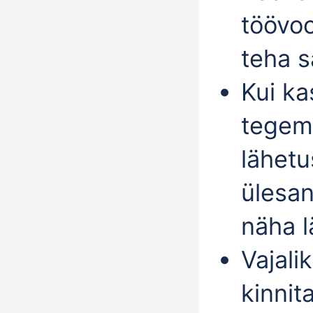
töövoo
teha s
Kui ka
tegema
lähetu
ülesa
näha 
Vajali
kinnit