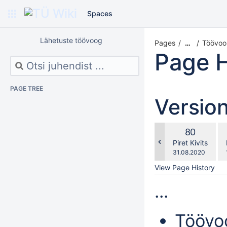
Spaces
Lähetuste töövoog
Pages
Töövoo
…
Page H
PAGE TREE
Versio
co
Old
80
wi
Version
changes.mady.b
Piret Kivits
Saved
31.08.2020
on
View Page History
...
Tööv