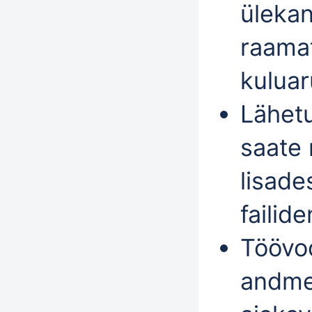
üleka
raama
kulua
Lähet
saate
lisad
failid
Töövoo
andme