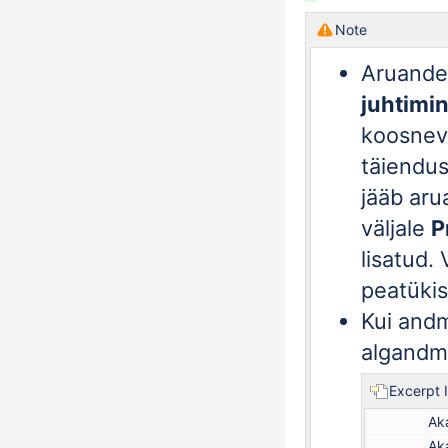
Note
Aruande
juhtimi
koosnev
täiendu
jääb aru
väljale
P
lisatud.
peatükis
Kui andm
algandm
Excerpt 
Ak
Ak