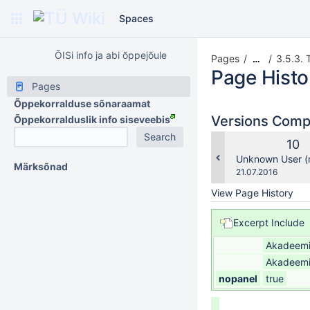
Spaces
ÕISi info ja abi õppejõule
Pages
3.5.3.
…
Page Histo
Pages
Õppekorralduse sõnaraamat
Versions Com
Õppekorralduslik info siseveebis
Old
10
Ver
changes.mady.b
Unknown User (
Märksõnad
Saved
21.07.2016
on
View Page History
Excerpt Include
Akadeemil
Akadeemil
nopanel
true