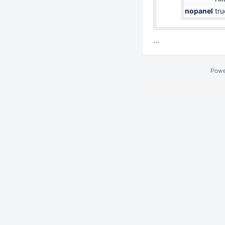
nopanel
tru
...
Powe