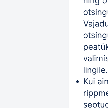
ning o
otsing
Vajadu
otsin
peatük
valimi
lingile.
Kui ai
rippm
seotud