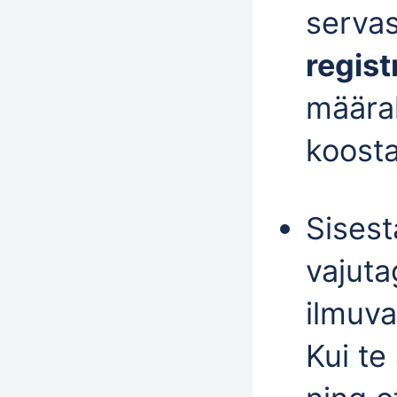
serva
regist
määrak
koosta
Sisest
vajut
ilmuva
Kui te