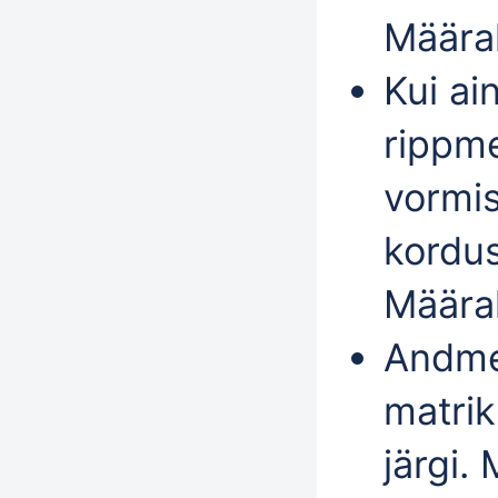
Määra
Kui ai
rippm
vormis
kordu
Määra
Andmei
matrik
järgi.