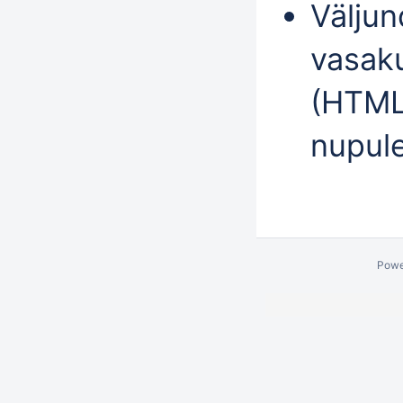
Väljun
vasaku
(HTML
nupul
Powe