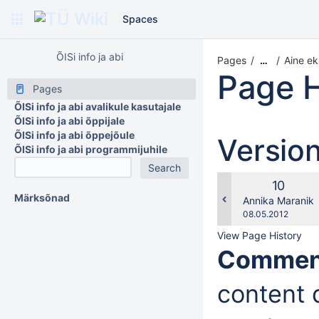
Spaces
ÕISi info ja abi
Pages
Aine ek
…
Page H
Pages
ÕISi info ja abi avalikule kasutajale
ÕISi info ja abi õppijale
ÕISi info ja abi õppejõule
Versio
ÕISi info ja abi programmijuhile
Old
10
Märksõnad
Version
changes.mady.b
Annika Maranik
Saved
08.05.2012
on
View Page History
Commen
content d