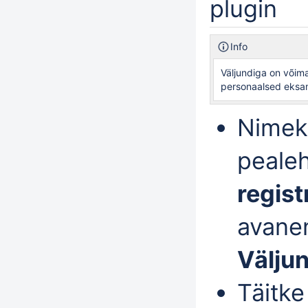
plugin
Info
Väljundiga on võima
personaalsed eksa
Nimeki
pealeh
regis
avanen
Välju
Täitk