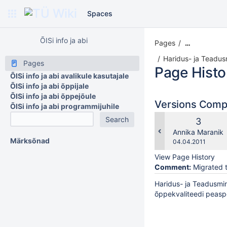
Spaces
ÕISi info ja abi
Pages
…
Haridus- ja Teadus
Pages
Page Histo
ÕISi info ja abi avalikule kasutajale
ÕISi info ja abi õppijale
ÕISi info ja abi õppejõule
Versions Com
ÕISi info ja abi programmijuhile
Old
3
Version
changes.mady.b
Annika Maranik
Märksõnad
Saved
04.04.2011
on
View Page History
Comment:
Migrated t
Haridus- ja Teadusmin
õppekvaliteedi peaspe