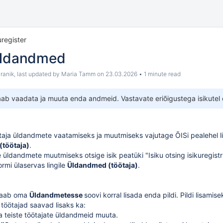
uregister
üldandmed
ranik
, last updated by
Maria Tamm
on
23.03.2026
1 minute read
saab vaadata ja muuta enda andmeid. Vastavate
eriõigustega
isikutel
taja üldandmete vaatamiseks ja muutmiseks vajutage ÕISi pealehel l
töötaja)
.
te üldandmete muutmiseks otsige isik peatüki "
Isiku otsing isikuregistr
rmi ülaservas lingile
Üldandmed (töötaja)
.
 saab oma
Üldandmetesse
soovi korral
lisada enda pildi
. Pildi lisami
 töötajad saavad lisaks ka:
a teiste töötajate
üldandmeid muuta
.