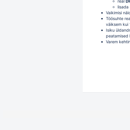
real
DH
lisada
Vaikimisi nä
Töösuhte rea
väiksem kui 
Isiku üldand
peatamised 
Varem kehtin