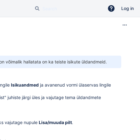
Log in
 on võimalik hallatata on ka teiste isikute üldandmeid.
ingile
Isikuandmed
ja avanenud vormi ülaservas lingile
ist
" juhiste järgi üles ja vajutage tema üldandmete
seks vajutage nupule
Lisa/muuda pilt
.