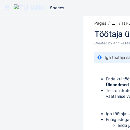
Spaces
Pages
Isik
…
Töötaja 
Created by
Annika Ma
Iga töötaja 
Enda kui töö
Üldandmed (
Teiste isiku
vaatamise vo
Iga töötaja
Eriõigustega
enda j