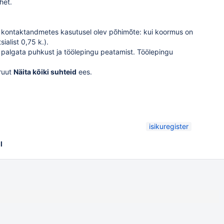
het.
s kontaktandmetes kasutusel olev põhimõte: kui koormus on
ialist 0,75 k.).
palgata puhkust ja töölepingu peatamist. Töölepingu
ruut
Näita kõiki suhteid
ees.
isikuregister
l