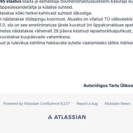
IS staatus
lisada ja eemaldaja doumendihaldussüsteemi kasutaja su
 õppeülesandetäitja ja külalise suhteid
.
idatakse kõiki hetkel kehtivaid
suhteid ülikooliga
.
l näidatakse töölepingu koormust. Aluseks on võetud TÜ välisveebi
1.0, siis on see ametinimetuse järele kuvatud (nt õppekorralduse spets
metes näidatakse vähemalt 29 päeva kestnud lapsehoolduspuhkust, 
kuvatakse kuupäevade vahemikena.
ud ja tulevikus kehtima hakkavate suhete vaatamiseks täitke märke
Autoriõigus Tartu Ülikoo
Powered by
Atlassian Confluence
9.2.17
Report a bug
Atlassian News