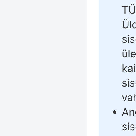
TÜ
Ül
si
ül
ka
si
va
An
si