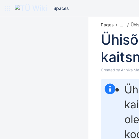
Spaces
Pages
Ühi
…
Ühis
kaits
Created by
Annika Ma
Üh
ka
ole
ko