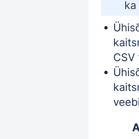
ka
Ühis
kaits
CSV f
Ühis
kaits
veeb
A