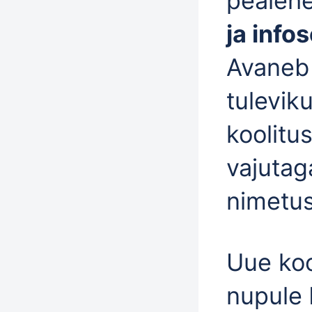
pealehe
ja info
Avaneb 
tulevik
koolitu
vajuta
nimetuse
Uue koo
nupule