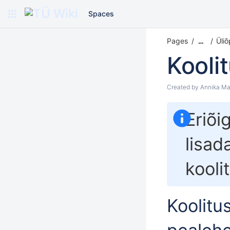
Spaces
Pages
Üliõ
…
Kooli
Created by
Annika Ma
Eriõ
lisad
kooli
Koolitus