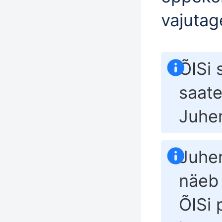
vajutag
ÕISi 
saate
Juhe
Juhen
näeb 
ÕISi 