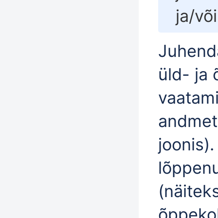
ja/võ
Juhenda
üld- j
vaatami
andmete
joonis)
lõppenu
(näitek
õppekoh