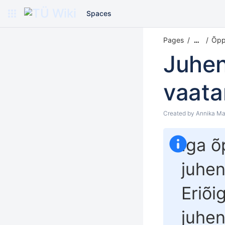
Spaces
Pages
Õpp
…
Juhen
vaat
Created by
Annika Ma
Iga õ
juhen
Eriõ
juhe