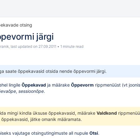
ekavade otsing
pevormi järgi
ranik
, last updated on
27.09.2011
1 minute read
uga saate õppekavasid otsida nende
õppevormi
järgi.
hel lingile
Õppekavad
ja määrake
Õppevorm
rippmenüüst (vt jooni
äevaõpe
,
sessioonõpe
.
leida mingi kindla üksuse õppekavasid, määrake
Valdkond
rippmenüüst
 õppekavasid, jätke omanik määramata.
seks vajutage otsingutingimuste all nupule
Otsi
.