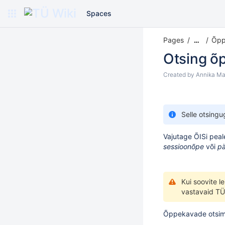
Spaces
Pages
Õpp
…
Otsing õp
Created by
Annika Ma
Selle otsing
Vajutage ÕISi peale
sessioonõpe
või
p
Kui soovite 
vastavaid TÜ
Õppekavade otsimi