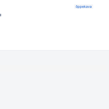
õppekava
l