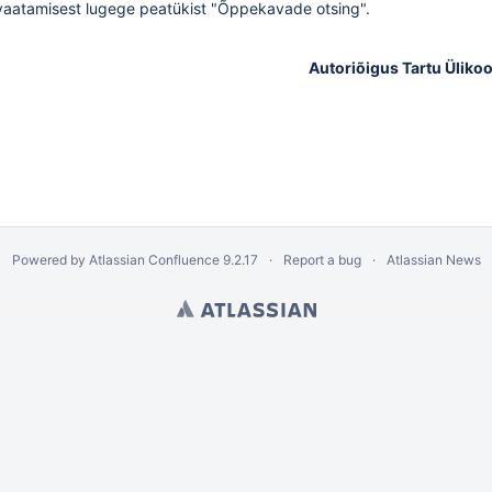
aatamisest lugege peatükist "
Õppekavade otsing
".
Autoriõigus Tartu Ülikoo
Powered by
Atlassian Confluence
9.2.17
Report a bug
Atlassian News