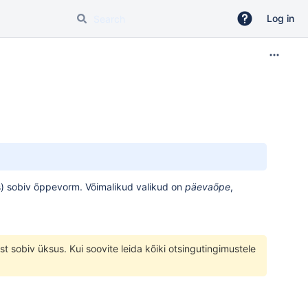
Log in
s) sobiv õppevorm. Võimalikud valikud on
päevaõpe
,
 sobiv üksus. Kui soovite leida kõiki otsingutingimustele