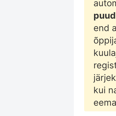
autom
puud
end a
õppij
kuula
regis
järje
kui n
eema