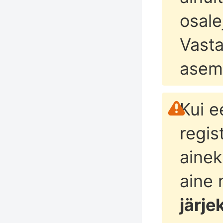
osale
Vasta
asem
Kui e
regis
aine
aine 
järje