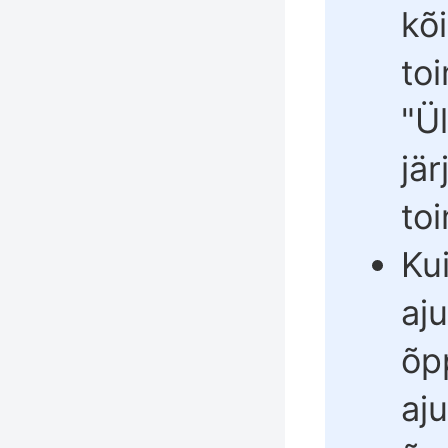
kõ
to
"
Ü
jä
to
Ku
aj
õp
aj