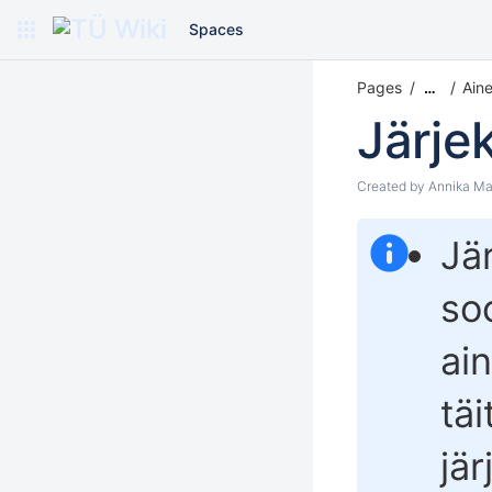
Spaces
Pages
Aine
…
Järje
Created by
Annika Ma
Jä
so
ai
täi
jä