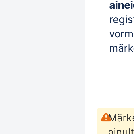
aine
regis
vorm
märke
Märke
ainul