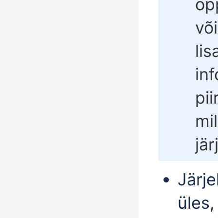
õp
või
lis
in
pi
mi
jär
Järj
üles
,