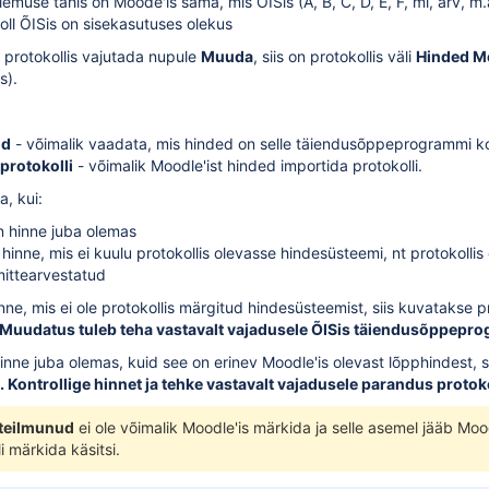
lemuse tähis on Moode'is sama, mis ÕISis (A, B, C, D, E, F, mi, arv, m.
oll ÕISis on
sisekasutuses
olekus
protokollis vajutada nupule
Muuda
, siis on protokollis väli
Hinded Mo
s).
id
- võimalik vaadata, mis hinded on selle täiendusõppeprogrammi kor
protokolli
- võimalik Moodle'ist hinded importida protokolli.
a, kui:
on hinne juba olemas
 hinne, mis ei kuulu protokollis olevasse hindesüsteemi, nt protokolli
mittearvestatud
nne, mis ei ole
protokollis märgitud hindesüsteemist
, siis kuvatakse p
 Muudatus tuleb teha vastavalt vajadusele ÕISis täiendusõppepr
hinne juba olemas, kuid see on erinev Moodle'is olevast lõpphindest, s
 Kontrollige hinnet ja tehke vastavalt vajadusele parandus protoko
teilmunud
ei ole võimalik Moodle'is märkida ja selle asemel jääb Moo
i märkida käsitsi.