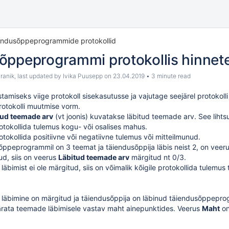
endusõppeprogrammide protokollid
õppeprogrammi protokollis hinne
ranik
, last updated by
Ivika Puusepp
on
23.04.2019
3 minute read
stamiseks viige protokoll
sisekasutusse
ja vajutage seejärel protokol
otokolli muutmise vorm.
tud teemade arv
(vt joonis) kuvatakse
läbitud teemade arv
. See lihts
otokollida tulemus kogu- või osalises mahus.
otokollida positiivne või negatiivne tulemus või mitteilmunud.
õppeprogrammil on 3 teemat ja täiendusõppija läbis neist 2, on veer
ud, siis on veerus
Läbitud teemade arv
märgitud nt 0/3.
läbimist ei ole märgitud, siis on võimalik kõigile protokollida tul
 läbimine on märgitud ja täiendusõppija on läbinud täiendusõppepr
ärata teemade läbimisele vastav maht ainepunktides. Veerus
Maht
on