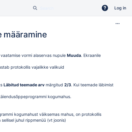
Log in
te määramine
li vaatamise vormi alaservas nupule
Muuda
. Ekraanile
ustab protokollis vajalikke valikuid
us
Läbitud teemade arv
märgitud
2/3
. Kui teemade läbimist
emus täiendusõppeprogrammi kogumahus.
ogrammi kogumahust väiksemas mahus, on protokollis
 sellisel juhul rippmenüü (vt joonis)