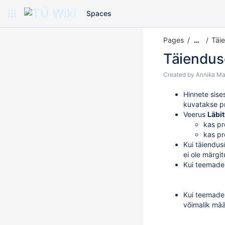
Spaces
Pages
Täi
…
Täiendus
Created by
Annika Ma
Hinnete sise
kuvatakse pr
Veerus
Läbi
kas pr
kas pr
Kui täiendus
ei ole märgit
Kui teemade 
Kui teemade
võimalik mä