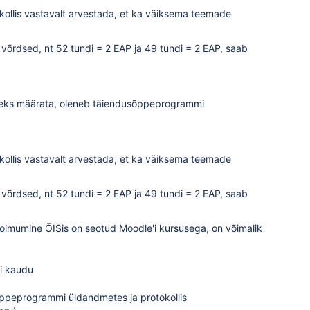
okollis vastavalt arvestada, et ka väiksema teemade
õrdsed, nt 52 tundi = 2 EAP ja 49 tundi = 2 EAP, saab
museks määrata, oleneb täiendusõppeprogrammi
okollis vastavalt arvestada, et ka väiksema teemade
õrdsed, nt 52 tundi = 2 EAP ja 49 tundi = 2 EAP, saab
oimumine ÕISis on
seotud Moodle'i kursusega
, on võimalik
Si kaudu
õppeprogrammi üldandmetes ja protokollis