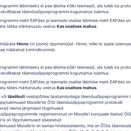
ogrammi läbimiseks ei pea läbima kõiki teemasid, siis tuleb ka prot
rotokollitakse täiendusõppeprogrammi kogumahus tulemus.
rogrammi maht EAPdes ja teemade osalise läbimise maht EAPdes on v
ata täites märkeruudu veerus
Kas osalises mahus
.
 määrata
Hinne
(vt joonis) rippmenüüst. Hinne, mille te saate tule
sse määratud
kontrollivormist
.
ogrammi läbimiseks ei pea läbima kõiki teemasid, siis tuleb ka prot
rotokollitakse täiendusõppeprogrammi kogumahus tulemus.
rogrammi maht EAPdes ja teemade osalise läbimise maht EAPdes on v
ata täites märkeruudu veerus
Kas osalises mahus
.
või
täielikult
veebipõhise
õpetamisviisiga
täiendusõppeprogrammi t
õpptulemused Moodle'ist ÕISi täiendusõppeprogrammi protokolli.
avad olema järgmised tingimused:
dusõppeprogrammile registreerunud on
Moodle'i kursusele lisatud ÕI
'is on lõpptulemused sisestatud
lemused Moodle'is on samas hindesüsteemis, mis on ÕISis täiendus