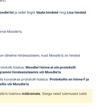
arv)
odle'ist
ja sellel lingid
Vaata hindeid
ning
Lisa
hinded
ral Moodle'is.
s on täheline hindesüsteem, kuid Moodle'is on hinded
rotokolli hoiatus:
Moodle'i hinne ei ole protokolli
ogrammi hindesüsteemis või Moodle'is
.
iis kuvatakse protokolli hoiatus:
Protokollis on hinne F ja
llis või Moodle'is
.
dle'is tulemus
määramata
. Seega need tulemused tuleb