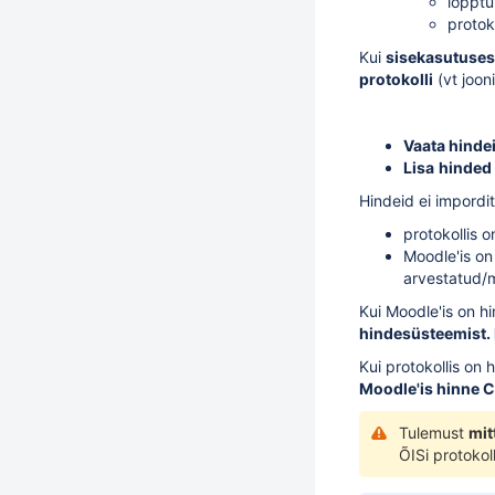
lõpptu
protok
Kui
sisekasutuses
protokolli
(vt jooni
Vaata hinde
Lisa
hinded 
Hindeid ei impordit
protokollis 
Moodle'is on
arvestatud/
Kui Moodle'is on hi
hindesüsteemist.
Kui protokollis on 
Moodle'is hinne C.
Tulemust
mit
ÕISi protokoll