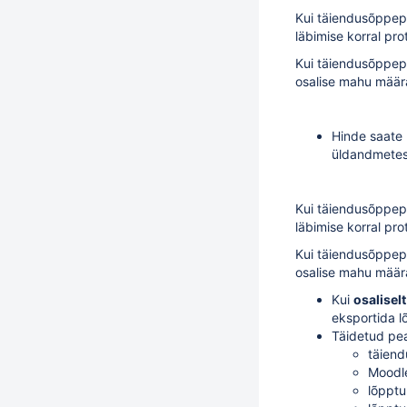
Kui täiendusõppepr
läbimise korral p
Kui täiendusõppep
osalise mahu määr
Hinde saate
üldandmete
Kui täiendusõppepr
läbimise korral p
Kui täiendusõppep
osalise mahu määr
Kui
osaliselt
eksportida l
Täidetud pe
täien
Moodle
lõpptu